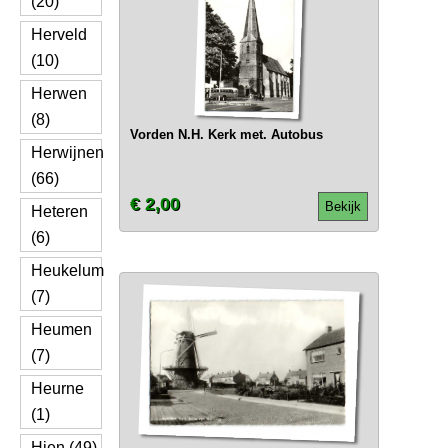
(20)
Herveld
(10)
Herwen
(8)
Vorden N.H. Kerk met. Autobus
Herwijnen
(66)
€ 2,00
Bekijk
Heteren
(6)
Heukelum
(7)
Heumen
(7)
Heurne
(1)
Hien (49)