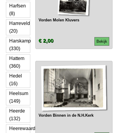
Harfsen
(8)
Vorden Molen Kluvers
Harreveld
(20)
€ 2,00
Harskamp
Bekijk
(330)
Hattem
(360)
Hedel
(16)
Heelsum
(149)
Heerde
Vorden Binnen in de N.H.Kerk
(132)
Heerewaarden