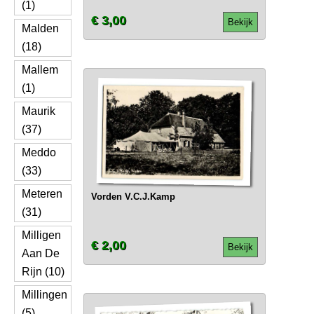
(1)
€ 3,00
Bekijk
Malden
(18)
Mallem
(1)
Maurik
(37)
Meddo
(33)
Meteren
Vorden V.C.J.Kamp
(31)
Milligen
€ 2,00
Bekijk
Aan De
Rijn (10)
Millingen
(5)