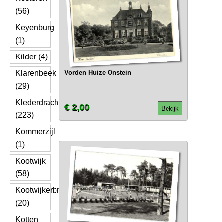
(56)
Keyenburg
(1)
Kilder (4)
Klarenbeek
Vorden Huize Onstein
(29)
Klederdracht
€ 2,00
Bekijk
(223)
Kommerzijl
(1)
Kootwijk
(58)
Kootwijkerbroek
(20)
Kotten