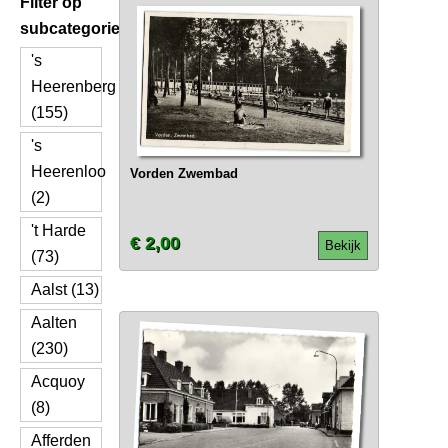
Filter op
subcategorie
's
Heerenberg
(155)
's
Heerenloo
Vorden Zwembad
(2)
't Harde
€ 2,00
Bekijk
(73)
Aalst (13)
Aalten
(230)
Acquoy
(8)
Afferden