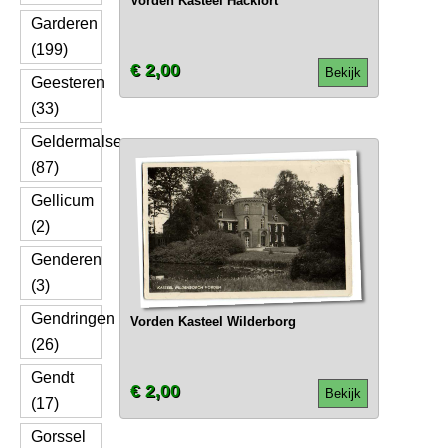
Vorden Kasteel Hackfort
Garderen
(199)
€ 2,00
Bekijk
Geesteren
(33)
Geldermalsen
(87)
Gellicum
(2)
Genderen
(3)
Gendringen
Vorden Kasteel Wilderborg
(26)
Gendt
€ 2,00
Bekijk
(17)
Gorssel