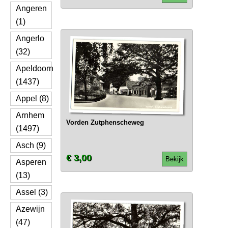
Angeren
(1)
Angerlo
(32)
Apeldoorn
(1437)
Appel (8)
Arnhem
Vorden Zutphenscheweg
(1497)
Asch (9)
€ 3,00
Bekijk
Asperen
(13)
Assel (3)
Azewijn
(47)