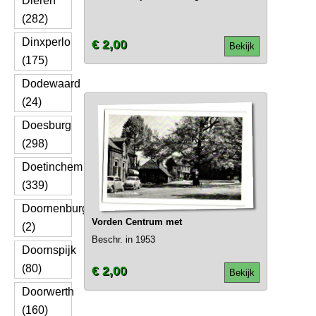
Dieren
(282)
Dinxperlo
€ 2,00
Bekijk
(175)
Dodewaard
(24)
Doesburg
(298)
Doetinchem
(339)
Doornenburg
Vorden Centrum met
(2)
Beschr. in 1953
Doornspijk
(80)
€ 2,00
Bekijk
Doorwerth
(160)