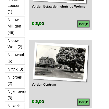
Leusen
Vorden Bejaarden tehuis de Wehme
(1)
Nieuw
€ 2,00
Bekijk
Milligen
(48)
Nieuw
Wehl (2)
Nieuwaal
(6)
Niftrik (3)
Nijbroek
(2)
Vorden Centrum
Nijkererveen
(3)
€ 2,00
Bekijk
Nijkerk