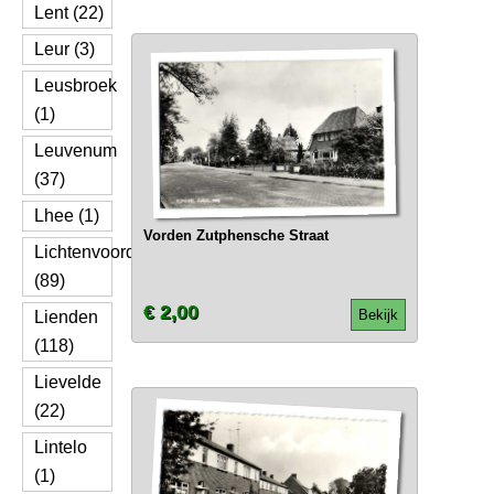
Lent (22)
Leur (3)
Leusbroek
(1)
Leuvenum
(37)
Lhee (1)
Vorden Zutphensche Straat
Lichtenvoorde
(89)
€ 2,00
Bekijk
Lienden
(118)
Lievelde
(22)
Lintelo
(1)