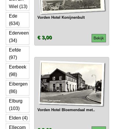
Wiel (13)
Ede
Vorden Hotel Konijnenbult
(634)
Ederveen
€ 3,00
Bekijk
(34)
Eefde
(97)
Eerbeek
(98)
Eibergen
(86)
Elburg
(103)
Vorden Hotel Bloemendaal met..
Elden (4)
Ellecom