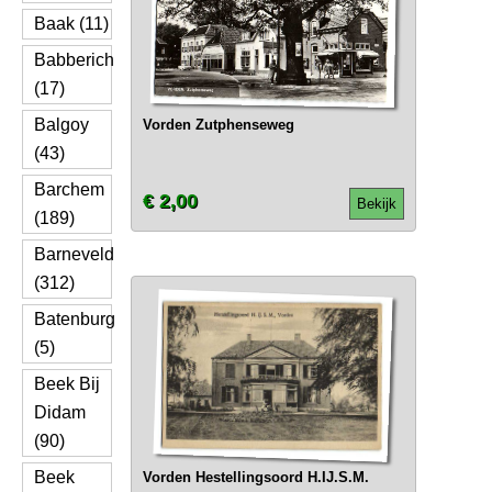
Baak (11)
Babberich
(17)
Balgoy
Vorden Zutphenseweg
(43)
Barchem
€ 2,00
Bekijk
(189)
Barneveld
(312)
Batenburg
(5)
Beek Bij
Didam
(90)
Beek
Vorden Hestellingsoord H.IJ.S.M.