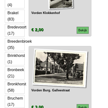
(4)
Brakel
Vorden Klokkenhof
(83)
Bredevoort
€ 2,00
Bekijk
(17)
Breedenbroek
(35)
Brinkhorst
(1)
Bronbeek
(21)
Bronkhorst
(58)
Vorden Burg. Galleestraat
Bruchem
(17)
€ 3,00
Bekijk