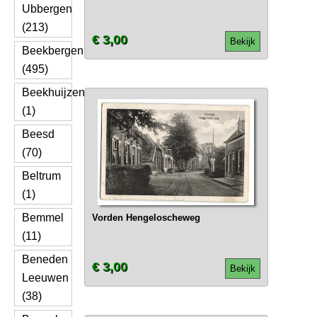
Ubbergen
(213)
€ 3,00
Bekijk
Beekbergen
(495)
Beekhuijzen
(1)
Beesd
(70)
Beltrum
(1)
Bemmel
Vorden Hengeloscheweg
(11)
Beneden
€ 3,00
Bekijk
Leeuwen
(38)