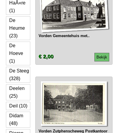
HaÃ«re
(1)
De
Heurne
(23)
Vorden Gemeentehuis met..
De
Hoeve
€ 2,00
Bekijk
(1)
De Steeg
(328)
Deelen
(25)
Deil (10)
Didam
(48)
Vorden Zutphenscheweg Postkantoor