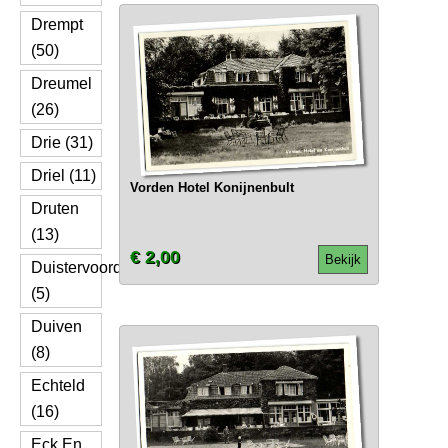
Drempt
(50)
Dreumel
(26)
Drie (31)
Driel (11)
Vorden Hotel Konijnenbult
Druten
(13)
€ 2,00
Bekijk
Duistervoorde
(5)
Duiven
(8)
Echteld
(16)
Eck En