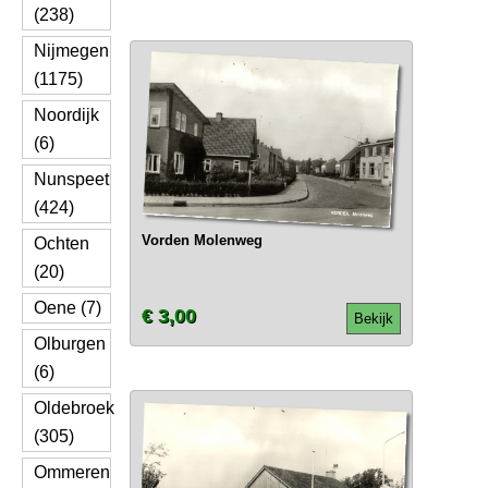
(238)
Nijmegen
(1175)
Noordijk
(6)
Nunspeet
(424)
Vorden Molenweg
Ochten
(20)
Oene (7)
€ 3,00
Bekijk
Olburgen
(6)
Oldebroek
(305)
Ommeren