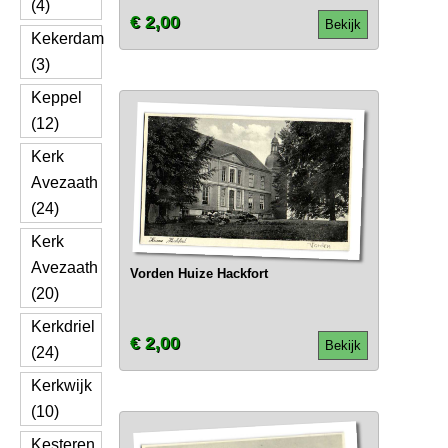
(4)
€ 2,00
Bekijk
Kekerdam
(3)
Keppel
(12)
Kerk
Avezaath
(24)
Kerk
Avezaath
Vorden Huize Hackfort
(20)
Kerkdriel
€ 2,00
Bekijk
(24)
Kerkwijk
(10)
Kesteren