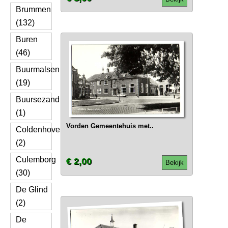
Brummen
(132)
Buren
(46)
Buurmalsen
(19)
Buursezand
(1)
Vorden Gemeentehuis met..
Coldenhove
(2)
Culemborg
€ 2,00
Bekijk
(30)
De Glind
(2)
De