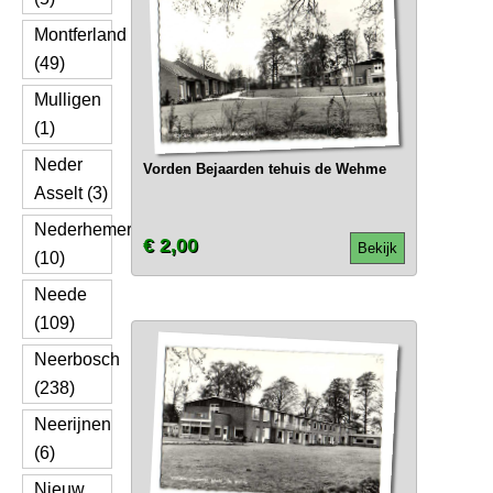
Montferland
(49)
Mulligen
(1)
Neder
Vorden Bejaarden tehuis de Wehme
Asselt (3)
Nederhemert
€ 2,00
Bekijk
(10)
Neede
(109)
Neerbosch
(238)
Neerijnen
(6)
Nieuw