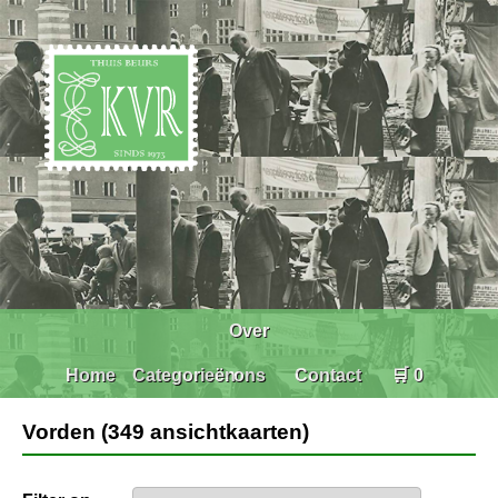
Over
Home
Categorieën
ons
Contact
🛒 0
Vorden (349 ansichtkaarten)