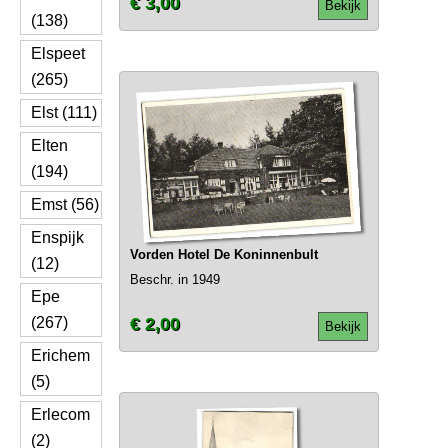
€ 3,00
Bekijk
(138)
Elspeet
(265)
Elst (111)
Elten
(194)
Emst (56)
Enspijk
Vorden Hotel De Koninnenbult
(12)
Beschr. in 1949
Epe
(267)
€ 2,00
Bekijk
Erichem
(5)
Erlecom
(2)