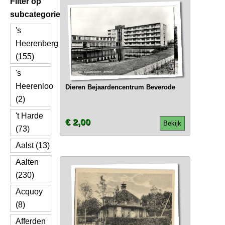
Filter op
subcategorie
's
Heerenberg
(155)
's
Heerenloo
Dieren Bejaardencentrum Beverode
(2)
't Harde
€ 2,00
Bekijk
(73)
Aalst (13)
Aalten
(230)
Acquoy
(8)
Afferden