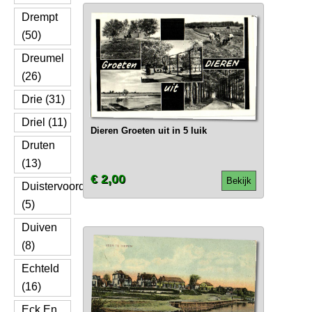
Drempt
(50)
Dreumel
(26)
Drie (31)
Driel (11)
Dieren Groeten uit in 5 luik
Druten
(13)
€ 2,00
Bekijk
Duistervoorde
(5)
Duiven
(8)
Echteld
(16)
Eck En