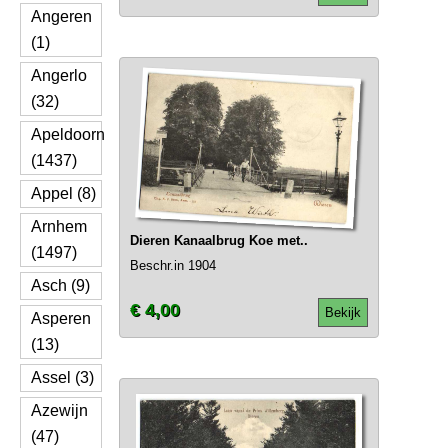
Angeren
(1)
Angerlo
(32)
Apeldoorn
(1437)
Appel (8)
Arnhem
Dieren Kanaalbrug Koe met..
(1497)
Beschr.in 1904
Asch (9)
€ 4,00
Bekijk
Asperen
(13)
Assel (3)
Azewijn
(47)