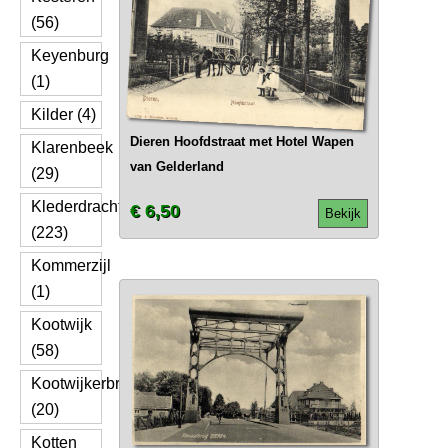
(56)
Keyenburg
(1)
Kilder (4)
Dieren Hoofdstraat met Hotel Wapen
Klarenbeek
van Gelderland
(29)
Klederdracht
€ 6,50
Bekijk
(223)
Kommerzijl
(1)
Kootwijk
(58)
Kootwijkerbroek
(20)
Kotten