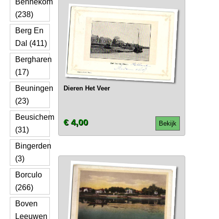
Bennekom
(238)
Berg En
Dal (411)
Bergharen
(17)
Beuningen
Dieren Het Veer
(23)
Beusichem
€ 4,00
Bekijk
(31)
Bingerden
(3)
Borculo
(266)
Boven
Leeuwen