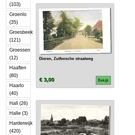
(103)
Groenlo
(35)
Groesbeek
(121)
Groessen
(12)
Dieren, Zutfensche straatweg
Haaften
(80)
€ 3,00
Bekijk
Haarlo
(40)
Hall (26)
Halle (3)
Harderwijk
(420)