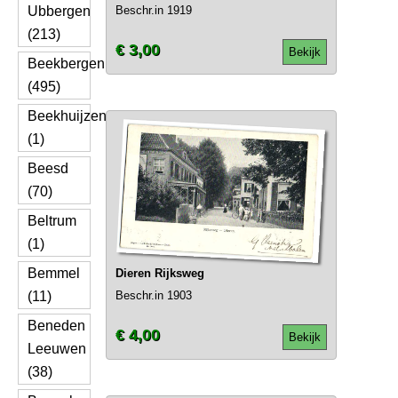
Ubbergen
Beschr.in 1919
(213)
€ 3,00
Bekijk
Beekbergen
(495)
Beekhuijzen
(1)
Beesd
(70)
Beltrum
(1)
Bemmel
Dieren Rijksweg
(11)
Beschr.in 1903
Beneden
€ 4,00
Bekijk
Leeuwen
(38)