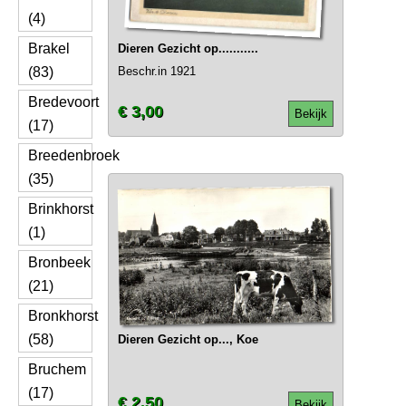
(4)
Brakel
Dieren Gezicht op...........
(83)
Beschr.in 1921
Bredevoort
€ 3,00
Bekijk
(17)
Breedenbroek
(35)
Brinkhorst
(1)
Bronbeek
(21)
Bronkhorst
(58)
Dieren Gezicht op..., Koe
Bruchem
(17)
€ 2,50
Bekijk