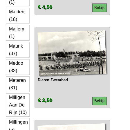
(1)
€ 4,50
Bekijk
Malden
(18)
Mallem
(1)
Maurik
(37)
Meddo
(33)
Meteren
Dieren Zwembad
(31)
Milligen
€ 2,50
Bekijk
Aan De
Rijn (10)
Millingen
(5)