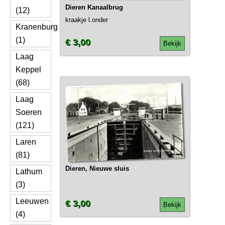
Dieren Kanaalbrug
(12)
kraakje l.onder
Kranenburg
(1)
€ 3,00
Bekijk
Laag
Keppel
(68)
Laag
Soeren
(121)
Laren
(81)
Dieren, Nieuwe sluis
Lathum
(3)
Leeuwen
€ 3,00
Bekijk
(4)