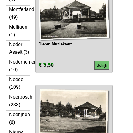
Montferland
(49)
Mulligen
(1)
Neder
Dieren Muziektent
Asselt (3)
Nederhemert
€ 3,50
Bekijk
(10)
Neede
(109)
Neerbosch
(238)
Neerijnen
(6)
Nieuw