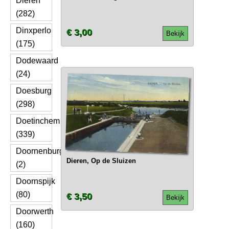
Dieren
(282)
Dinxperlo
€ 3,00
Bekijk
(175)
Dodewaard
(24)
Doesburg
(298)
Doetinchem
(339)
Doornenburg
Dieren, Op de Sluizen
(2)
Doornspijk
(80)
€ 3,50
Bekijk
Doorwerth
(160)