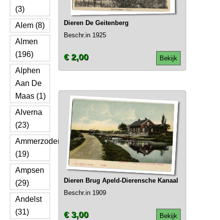
(3)
Dieren De Geitenberg
Alem (8)
Beschr.in 1925
Almen
(196)
€ 2,00
Bekijk
Alphen
Aan De
Maas (1)
Alverna
(23)
Ammerzoden
(19)
Ampsen
Dieren Brug Apeld-Dierensche Kanaal
(29)
Beschr.in 1909
Andelst
(31)
€ 3,00
Bekijk