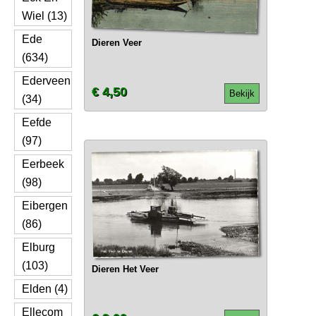
Wiel (13)
Ede
Dieren Veer
(634)
Ederveen
€ 4,50
Bekijk
(34)
Eefde
(97)
Eerbeek
(98)
Eibergen
(86)
Elburg
(103)
Dieren Het Veer
Elden (4)
Ellecom