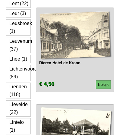
Lent (22)
Leur (3)
Leusbroek
(1)
Leuvenum
(37)
Lhee (1)
Dieren Hotel de Kroon
Lichtenvoorde
(89)
€ 4,50
Bekijk
Lienden
(118)
Lievelde
(22)
Lintelo
(1)