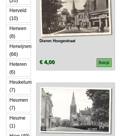
(20)
Herveld
(10)
Herwen
(8)
Dieren Hoogestraat
Herwijnen
(66)
€ 4,00
Bekijk
Heteren
(6)
Heukelum
(7)
Heumen
(7)
Heurne
(1)
Hien (49)