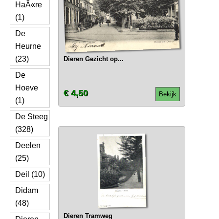
HaÃ«re
(1)
De
Heurne
(23)
Dieren Gezicht op...
De
Hoeve
€ 4,50
Bekijk
(1)
De Steeg
(328)
Deelen
(25)
Deil (10)
Didam
(48)
Dieren Tramweg