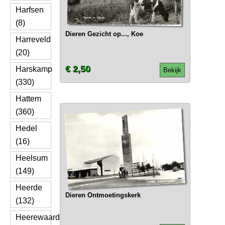
Harfsen
(8)
Dieren Gezicht op..., Koe
Harreveld
(20)
€ 2,50
Harskamp
Bekijk
(330)
Hattem
(360)
Hedel
(16)
Heelsum
(149)
Heerde
Dieren Ontmoetingskerk
(132)
Heerewaarden