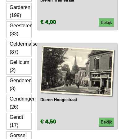
Dieren Tramstraat
Garderen
(199)
€ 4,00
Bekijk
Geesteren
(33)
Geldermalsen
(87)
Gellicum
(2)
Genderen
(3)
Gendringen
Dieren Hoogestraat
(26)
Gendt
€ 4,50
Bekijk
(17)
Gorssel