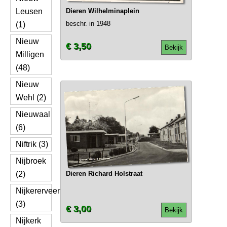
Leusen
Dieren Wilhelminaplein
beschr. in 1948
(1)
Nieuw
€ 3,50
Bekijk
Milligen
(48)
Nieuw
Wehl (2)
Nieuwaal
(6)
Niftrik (3)
Nijbroek
(2)
Dieren Richard Holstraat
Nijkererveen
(3)
€ 3,00
Bekijk
Nijkerk