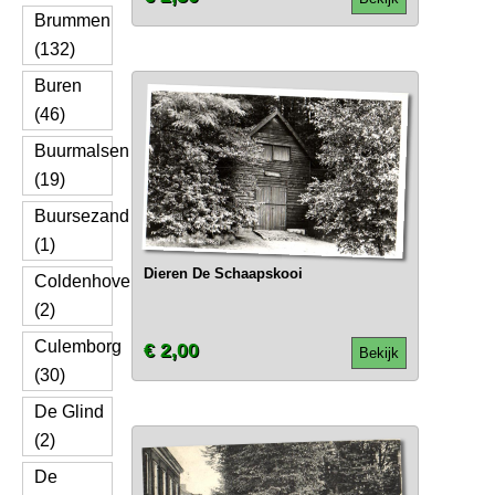
Brummen
(132)
Buren
(46)
Buurmalsen
(19)
Buursezand
(1)
Dieren De Schaapskooi
Coldenhove
(2)
Culemborg
€ 2,00
Bekijk
(30)
De Glind
(2)
De