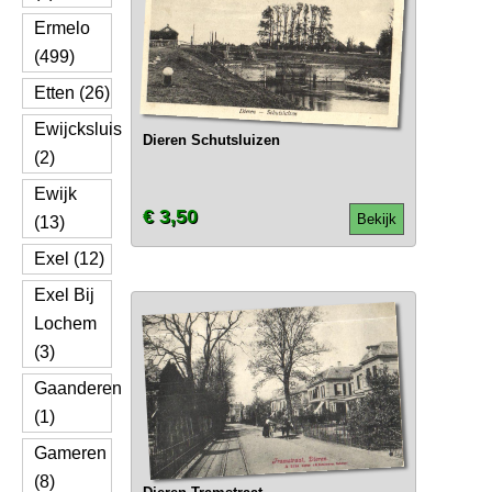
Ermelo
(499)
Etten (26)
Ewijcksluis
Dieren Schutsluizen
(2)
Ewijk
€ 3,50
Bekijk
(13)
Exel (12)
Exel Bij
Lochem
(3)
Gaanderen
(1)
Gameren
(8)