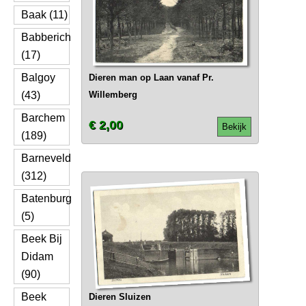
Baak (11)
Babberich
(17)
Balgoy
Dieren man op Laan vanaf Pr.
(43)
Willemberg
Barchem
€ 2,00
Bekijk
(189)
Barneveld
(312)
Batenburg
(5)
Beek Bij
Didam
(90)
Beek
Dieren Sluizen