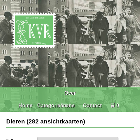
Over
Home
Categorieën
ons
Contact
🛒 0
Dieren (282 ansichtkaarten)