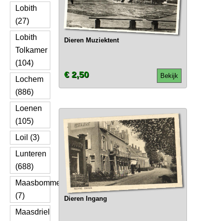
Lobith
(27)
Lobith
Dieren Muziektent
Tolkamer
(104)
€ 2,50
Bekijk
Lochem
(886)
Loenen
(105)
Loil (3)
Lunteren
(688)
Maasbommel
(7)
Dieren Ingang
Maasdriel