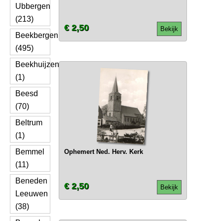
Ubbergen
(213)
€ 2,50
Bekijk
Beekbergen
(495)
Beekhuijzen
(1)
Beesd
(70)
Beltrum
(1)
Bemmel
Ophemert Ned. Herv. Kerk
(11)
Beneden
€ 2,50
Bekijk
Leeuwen
(38)