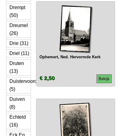
Drempt
(50)
Dreumel
(26)
Drie (31)
Driel (11)
Ophemert, Ned. Hervormde Kerk
Druten
(13)
€ 2,50
Bekijk
Duistervoorde
(5)
Duiven
(8)
Echteld
(16)
Eck En