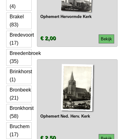
(4)
Brakel
Ophemert Hervormde Kerk
(83)
Bredevoort
€ 2,00
Bekijk
(17)
Breedenbroek
(35)
Brinkhorst
(1)
Bronbeek
(21)
Bronkhorst
(58)
Ophemert Ned. Herv. Kerk
Bruchem
(17)
€ 2,50
Bekijk