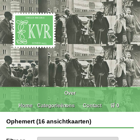
Over
Home
Categorieën
ons
Contact
🛒 0
Ophemert (16 ansichtkaarten)