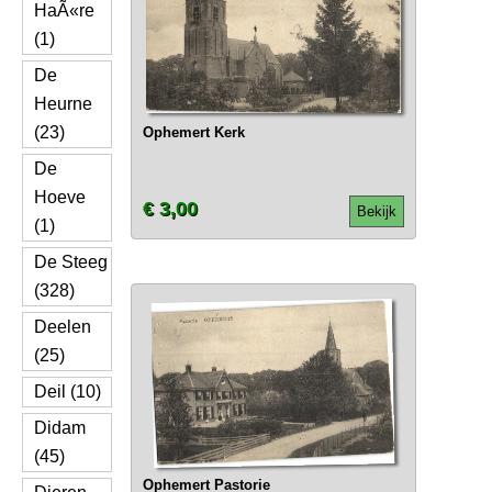
HaÃ«re
(1)
De
Heurne
(23)
Ophemert Kerk
De
Hoeve
€ 3,00
Bekijk
(1)
De Steeg
(328)
Deelen
(25)
Deil (10)
Didam
(45)
Ophemert Pastorie