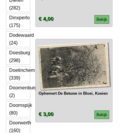
Dieren
(282)
Dinxperlo
€ 4,00
Bekijk
(175)
Dodewaard
(24)
Doesburg
(298)
Doetinchem
(339)
Doornenburg
Ophemert De Betuwe in Bloei, Koeien
(2)
Doornspijk
(80)
€ 3,00
Bekijk
Doorwerth
(160)