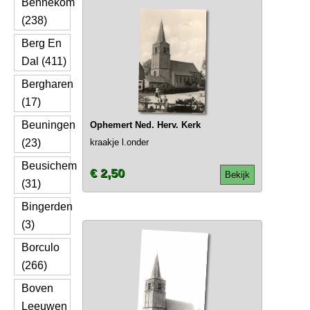
Bennekom
(238)
Berg En
Dal (411)
Bergharen
(17)
Beuningen
Ophemert Ned. Herv. Kerk
(23)
kraakje l.onder
Beusichem
€ 2,50
Bekijk
(31)
Bingerden
(3)
Borculo
(266)
Boven
Leeuwen