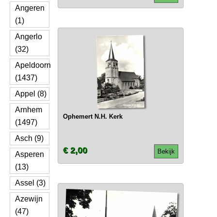
Angeren
(1)
Angerlo
(32)
Apeldoorn
(1437)
Appel (8)
Arnhem
Ophemert N.H. Kerk
(1497)
Asch (9)
€ 2,00
Bekijk
Asperen
(13)
Assel (3)
Azewijn
(47)