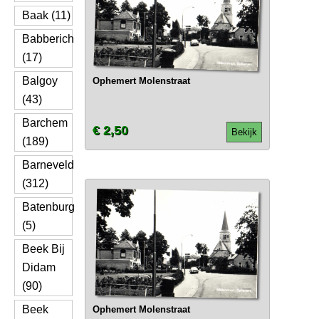
Baak (11)
Babberich
(17)
Balgoy
Ophemert Molenstraat
(43)
Barchem
€ 2,50
Bekijk
(189)
Barneveld
(312)
Batenburg
(5)
Beek Bij
Didam
(90)
Beek
Ophemert Molenstraat