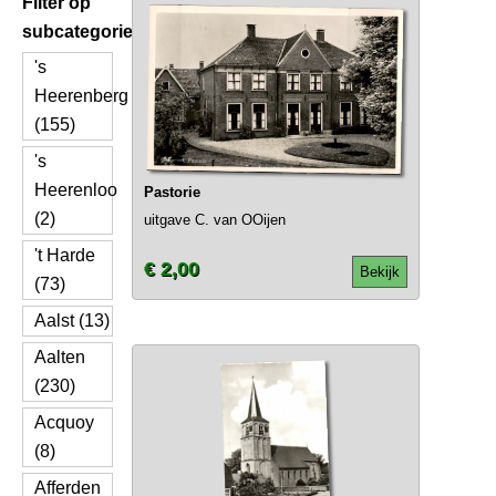
Filter op
subcategorie
's
Heerenberg
(155)
's
Heerenloo
Pastorie
(2)
uitgave C. van OOijen
't Harde
€ 2,00
Bekijk
(73)
Aalst (13)
Aalten
(230)
Acquoy
(8)
Afferden