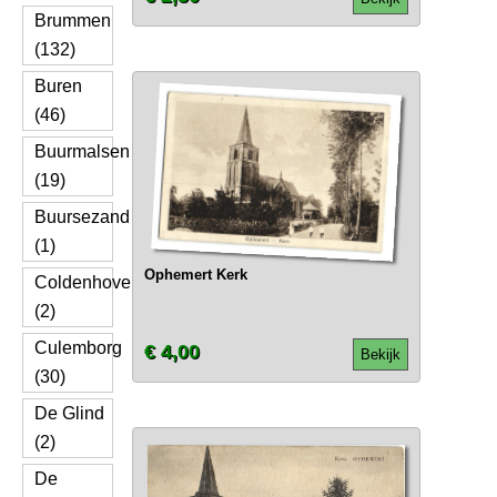
Brummen
(132)
Buren
(46)
Buurmalsen
(19)
Buursezand
(1)
Ophemert Kerk
Coldenhove
(2)
Culemborg
€ 4,00
Bekijk
(30)
De Glind
(2)
De