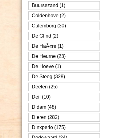
Buursezand (1)
Coldenhove (2)
Culemborg (30)
De Glind (2)
De HaÃ«re (1)
De Heurne (23)
De Hoeve (1)
De Steeg (328)
Deelen (25)
Deil (10)
Didam (48)
Dieren (282)
Dinxperlo (175)
Dodewaard (24)