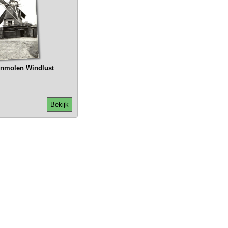
enmolen Windlust
Bekijk