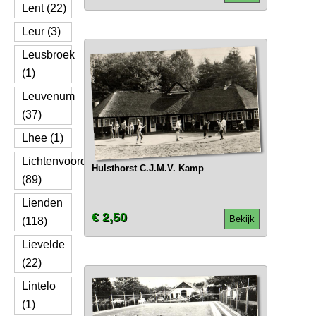
Lent (22)
Leur (3)
Leusbroek
(1)
Leuvenum
(37)
Lhee (1)
Lichtenvoorde
Hulsthorst C.J.M.V. Kamp
(89)
Lienden
€ 2,50
Bekijk
(118)
Lievelde
(22)
Lintelo
(1)