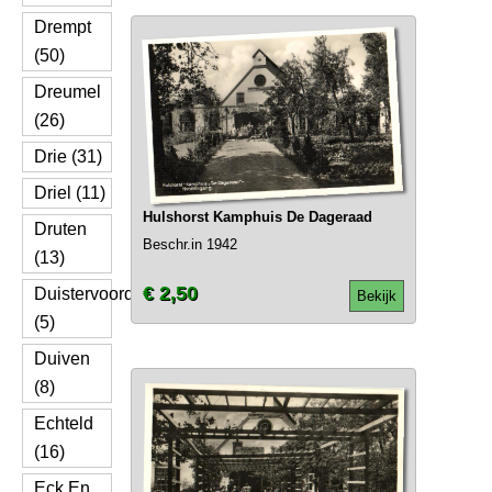
Drempt
(50)
Dreumel
(26)
Drie (31)
Driel (11)
Hulshorst Kamphuis De Dageraad
Druten
Beschr.in 1942
(13)
€ 2,50
Duistervoorde
Bekijk
(5)
Duiven
(8)
Echteld
(16)
Eck En