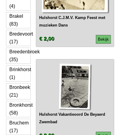
(4)
Brakel
Hulshorst C.J.M.V. Kamp Feest met
(83)
muzieken Dans
Bredevoort
€ 2,00
Bekijk
(17)
Breedenbroek
(35)
Brinkhorst
(1)
Bronbeek
(21)
Bronkhorst
(58)
Hulshorst Vakantieoord De Beyaerd
Zwembad
Bruchem
(17)