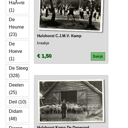
HaÃ«re
(1)
De
Heurne
(23)
Hulshorst C.J.M.V. Kamp
kraakje
De
Hoeve
€ 1,50
Bekijk
(1)
De Steeg
(328)
Deelen
(25)
Deil (10)
Didam
(48)
Hulshorst Kamp De Dageraad