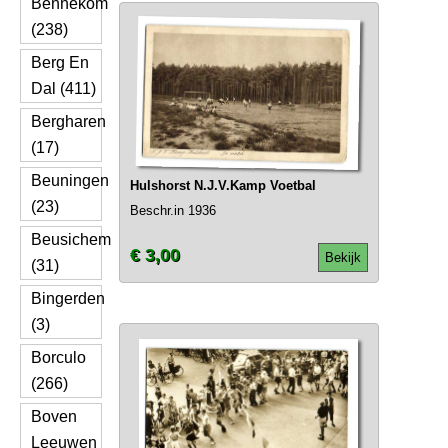
Bennekom
(238)
Berg En
Dal (411)
Bergharen
(17)
Beuningen
Hulshorst N.J.V.Kamp Voetbal
(23)
Beschr.in 1936
Beusichem
€ 3,00
Bekijk
(31)
Bingerden
(3)
Borculo
(266)
Boven
Leeuwen