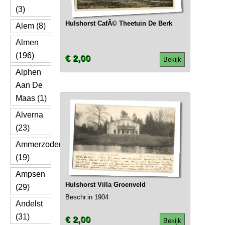
(3)
Hulshorst CafÃ© Theetuin De Berk
Alem (8)
Almen
(196)
€ 2,00
Bekijk
Alphen
Aan De
Maas (1)
Alverna
(23)
Ammerzoden
(19)
Ampsen
Hulshorst Villa Groenveld
(29)
Beschr.in 1904
Andelst
(31)
€ 2,00
Bekijk