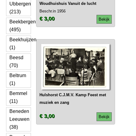
Ubbergen
Woudhuishuis Vanuit de lucht
Beschr.in 1956
(213)
€ 3,00
Bekijk
Beekbergen
(495)
Beekhuijzen
(1)
Beesd
(70)
Beltrum
(1)
Bemmel
Hulshorst C.J.M.V. Kamp Feest met
(11)
muziek en zang
Beneden
€ 3,00
Bekijk
Leeuwen
(38)