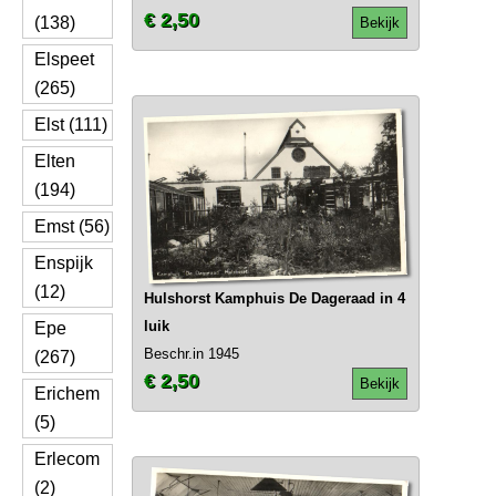
€ 2,50
(138)
Bekijk
Elspeet
(265)
Elst (111)
Elten
(194)
Emst (56)
Enspijk
(12)
Hulshorst Kamphuis De Dageraad in 4
luik
Epe
Beschr.in 1945
(267)
€ 2,50
Bekijk
Erichem
(5)
Erlecom
(2)