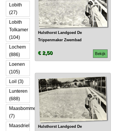
Lobith
(27)
Lobith
Tolkamer
Hulsthorst Landgoed De
(104)
Trippenmaker Zwembad
Lochem
€ 2,50
Bekijk
(886)
Loenen
(105)
Loil (3)
Lunteren
(688)
Maasbommel
(7)
Maasdriel
Hulsthorst Landgoed De