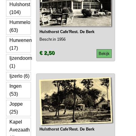
Hulshorst
(104)
Hummelo
(63)
Hulsthorst Cafe'Rest. De Berk
Beschr.in 1956
Hurwenen
(17)
€ 2,50
Bekijk
Ijzendoorn
(1)
Ijzerlo (6)
Ingen
(53)
Joppe
(25)
Kapel
Hulsthorst Cafe'Rest. De Berk
Avezaath