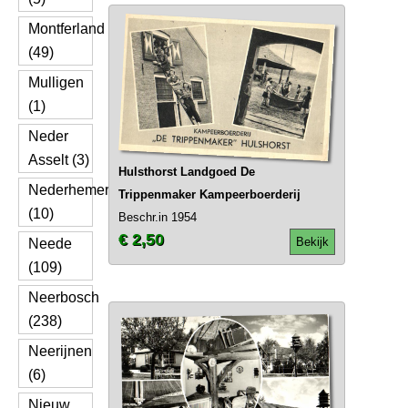
Montferland
(49)
Mulligen
(1)
Neder
Asselt (3)
Hulsthorst Landgoed De
Nederhemert
Trippenmaker Kampeerboerderij
(10)
Beschr.in 1954
€ 2,50
Bekijk
Neede
(109)
Neerbosch
(238)
Neerijnen
(6)
Nieuw