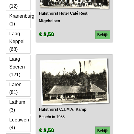
(12)
Hulsthorst Hotel Café Rest.
Kranenburg
Migchelsen
(1)
Laag
€ 2,50
Bekijk
Keppel
(68)
Laag
Soeren
(121)
Laren
(81)
Lathum
Hulsthorst C.J.M.V. Kamp
(3)
Beschr.in 1955
Leeuwen
(4)
€ 2,50
Bekijk