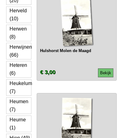
(20)
Herveld
(10)
Herwen
(8)
Herwijnen
Hulshorst Molen de Maagd
(66)
Heteren
€ 3,00
(6)
Bekijk
Heukelum
(7)
Heumen
(7)
Heurne
(1)
Hien (49)