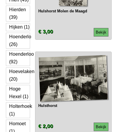
Hierden
Hulshorst Molen de Maagd
(39)
Hijken (1)
€ 3,00
Bekijk
Hoenderlo
(26)
Hoenderloo
(92)
Hoevelaken
(20)
Hoge
Hexel (1)
Hulsthorst
Holterhoek
(1)
Homoet
€ 2,00
Bekijk
(1)