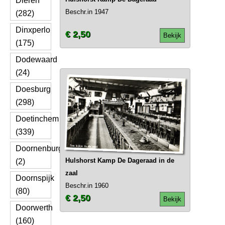
Dieren
Beschr.in 1947
(282)
Dinxperlo
€ 2,50
Bekijk
(175)
Dodewaard
(24)
Doesburg
(298)
Doetinchem
(339)
Doornenburg
Hulshorst Kamp De Dageraad in de
(2)
zaal
Doornspijk
Beschr.in 1960
(80)
€ 2,50
Bekijk
Doorwerth
(160)