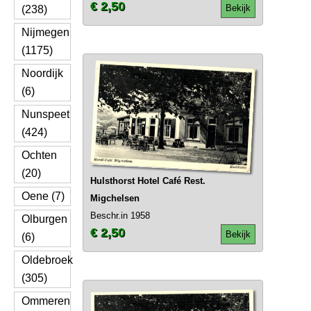
€ 2,50
Bekijk
(238)
Nijmegen
(1175)
Noordijk
(6)
Nunspeet
(424)
Ochten
(20)
Hulsthorst Hotel Café Rest.
Oene (7)
Migchelsen
Beschr.in 1958
Olburgen
€ 2,50
Bekijk
(6)
Oldebroek
(305)
Ommeren