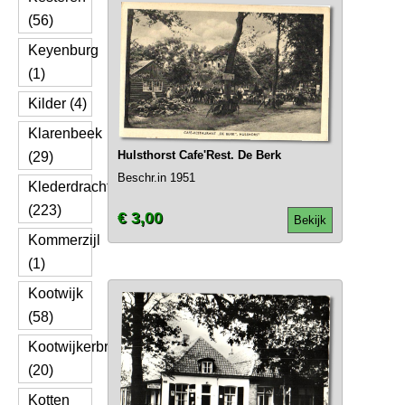
(56)
Keyenburg
(1)
Kilder (4)
Klarenbeek
Hulsthorst Cafe'Rest. De Berk
(29)
Beschr.in 1951
Klederdracht
(223)
€ 3,00
Bekijk
Kommerzijl
(1)
Kootwijk
(58)
Kootwijkerbroek
(20)
Kotten