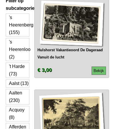
Filter op
subcategorie
's
Heerenberg
(155)
's
Heerenloo
Hulshorst Vakantieoord De Dageraad
(2)
Vanuit de lucht
't Harde
€ 3,00
Bekijk
(73)
Aalst (13)
Aalten
(230)
Acquoy
(8)
Afferden