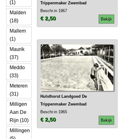
(1)
Trippenmaker Zwembad
Beschr.in 1967
Malden
€ 2,50
Bekijk
(18)
Mallem
(1)
Maurik
(37)
Meddo
(33)
Meteren
(31)
Hulsthorst Landgoed De
Milligen
Trippenmaker Zwembad
Aan De
Beschr.in 1965
€ 2,50
Rijn (10)
Bekijk
Millingen
(5)