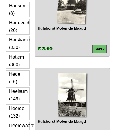
Harfsen
(8)
Harreveld
Hulshorst Molen de Maagd
(20)
Harskamp
(330)
€ 3,00
Bekijk
Hattem
(360)
Hedel
(16)
Heelsum
(149)
Heerde
(132)
Hulshorst Molen de Maagd
Heerewaarden