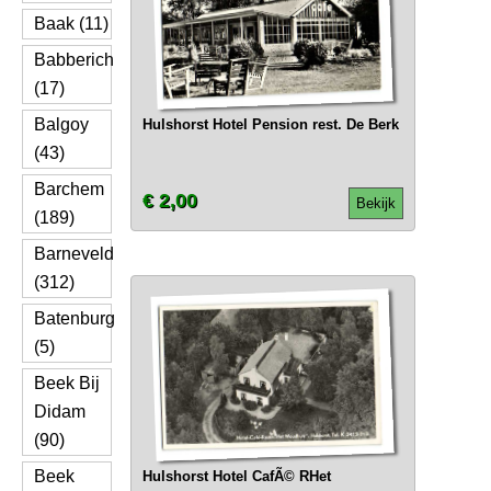
Baak (11)
Babberich
(17)
Balgoy
Hulshorst Hotel Pension rest. De Berk
(43)
Barchem
€ 2,00
Bekijk
(189)
Barneveld
(312)
Batenburg
(5)
Beek Bij
Didam
(90)
Beek
Hulshorst Hotel CafÃ© RHet