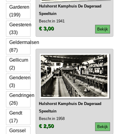
Hulshorst Kamphuis De Dageraad
Garderen
Speeltuin
(199)
Beschr.in 1941
Geesteren
€ 3,00
Bekijk
(33)
Geldermalsen
(87)
Gellicum
(2)
Genderen
(3)
Gendringen
(26)
Hulshorst Kamphuis De Dageraad
Speeltuin
Gendt
Beschr.in 1958
(17)
€ 2,50
Bekijk
Gorssel