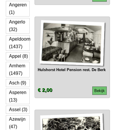
Angeren
(1)
Angerlo
(32)
Apeldoorn
(1437)
Appel (8)
Arnhem
Hulshorst Hotel Pension rest. De Berk
(1497)
Asch (9)
€ 2,00
Bekijk
Asperen
(13)
Assel (3)
Azewijn
(47)