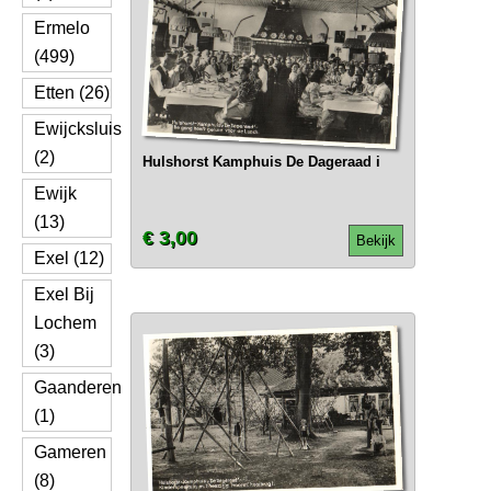
Ermelo
(499)
Etten (26)
Ewijcksluis
(2)
Hulshorst Kamphuis De Dageraad i
Ewijk
(13)
€ 3,00
Bekijk
Exel (12)
Exel Bij
Lochem
(3)
Gaanderen
(1)
Gameren
(8)