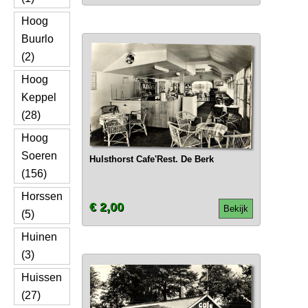
Hoog
Buurlo
(2)
Hoog
Keppel
(28)
Hoog
Soeren
Hulsthorst Cafe'Rest. De Berk
(156)
Horssen
€ 2,00
Bekijk
(5)
Huinen
(3)
Huissen
(27)