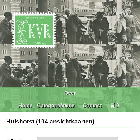
Over
Home
Categorieën
ons
Contact
🛒 0
Hulshorst (104 ansichtkaarten)