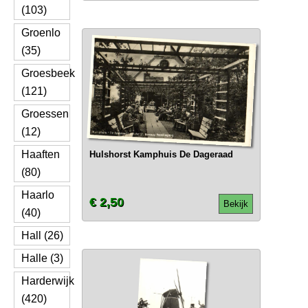
(103)
Groenlo
(35)
Groesbeek
(121)
Groessen
(12)
Haaften
Hulshorst Kamphuis De Dageraad
(80)
Haarlo
€ 2,50
Bekijk
(40)
Hall (26)
Halle (3)
Harderwijk
(420)