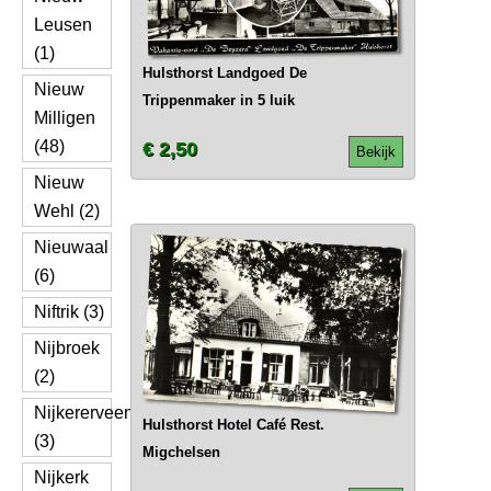
Leusen
(1)
Hulsthorst Landgoed De
Nieuw
Trippenmaker in 5 luik
Milligen
(48)
€ 2,50
Bekijk
Nieuw
Wehl (2)
Nieuwaal
(6)
Niftrik (3)
Nijbroek
(2)
Nijkererveen
Hulsthorst Hotel Café Rest.
(3)
Migchelsen
Nijkerk