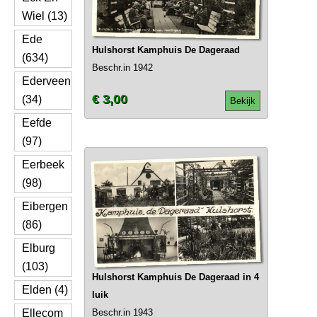
Wiel (13)
Ede
Hulshorst Kamphuis De Dageraad
(634)
Beschr.in 1942
Ederveen
€ 3,00
(34)
Bekijk
Eefde
(97)
Eerbeek
(98)
Eibergen
(86)
Elburg
(103)
Hulshorst Kamphuis De Dageraad in 4
Elden (4)
luik
Ellecom
Beschr.in 1943