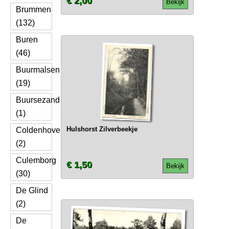
€ 2,00
Bekijk
Brummen
(132)
Buren
(46)
Buurmalsen
(19)
Buursezand
(1)
Hulshorst Zilverbeekje
Coldenhove
(2)
Culemborg
€ 1,50
Bekijk
(30)
De Glind
(2)
De