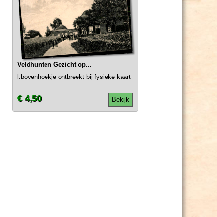
Veldhunten Gezicht op...
l.bovenhoekje ontbreekt bij fysieke kaart
€ 4,50
Bekijk