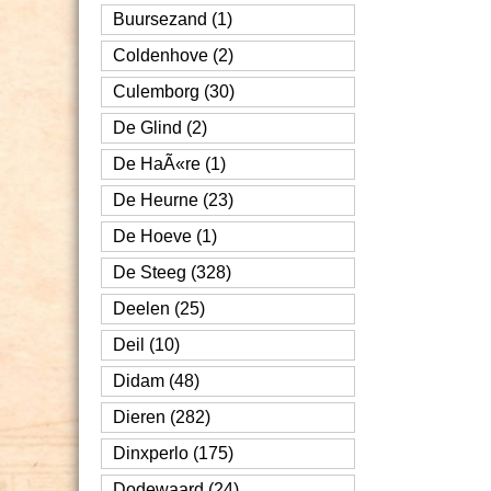
Buursezand (1)
Coldenhove (2)
Culemborg (30)
De Glind (2)
De HaÃ«re (1)
De Heurne (23)
De Hoeve (1)
De Steeg (328)
Deelen (25)
Deil (10)
Didam (48)
Dieren (282)
Dinxperlo (175)
Dodewaard (24)