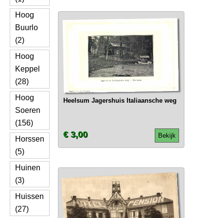
Hoog
Buurlo
(2)
Hoog
Keppel
(28)
Hoog
Heelsum Jagershuis Italiaansche weg
Soeren
(156)
€ 3,00
Bekijk
Horssen
(5)
Huinen
(3)
Huissen
(27)