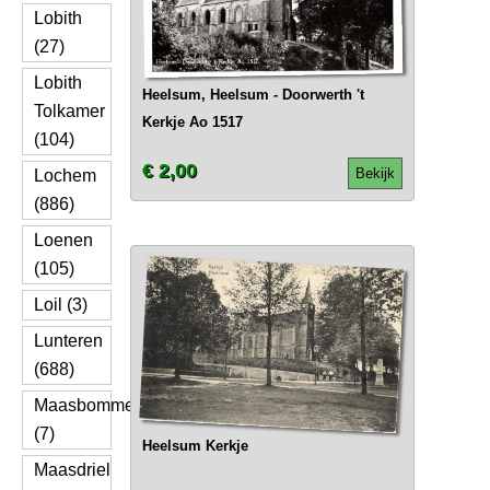
Lobith
(27)
Lobith
Heelsum, Heelsum - Doorwerth 't
Tolkamer
Kerkje Ao 1517
(104)
€ 2,00
Bekijk
Lochem
(886)
Loenen
(105)
Loil (3)
Lunteren
(688)
Maasbommel
(7)
Heelsum Kerkje
Maasdriel