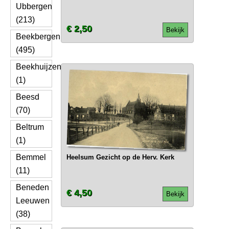
Ubbergen
(213)
€ 2,50
Bekijk
Beekbergen
(495)
Beekhuijzen
(1)
Beesd
(70)
Beltrum
(1)
Bemmel
Heelsum Gezicht op de Herv. Kerk
(11)
Beneden
€ 4,50
Bekijk
Leeuwen
(38)