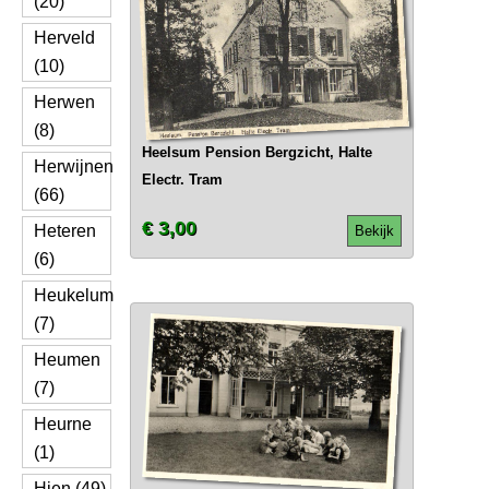
(20)
Herveld
(10)
Herwen
(8)
Heelsum Pension Bergzicht, Halte
Herwijnen
Electr. Tram
(66)
€ 3,00
Heteren
Bekijk
(6)
Heukelum
(7)
Heumen
(7)
Heurne
(1)
Hien (49)