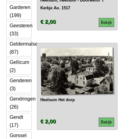
Heelsum, Heelsum - Doorwerth 't
Garderen
Kerkje Ao. 1517
(199)
€ 2,00
Bekijk
Geesteren
(33)
Geldermalsen
(87)
Gellicum
(2)
Genderen
(3)
Gendringen
Heelsum Het dorp
(26)
Gendt
€ 2,00
Bekijk
(17)
Gorssel