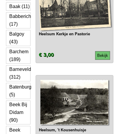
Baak (11)
Babberich
(17)
Balgoy
Heelsum Kerkje en Pastorie
(43)
Barchem
€ 3,00
Bekijk
(189)
Barneveld
(312)
Batenburg
(5)
Beek Bij
Didam
(90)
Beek
Heelsum, 't Kousenhuisje