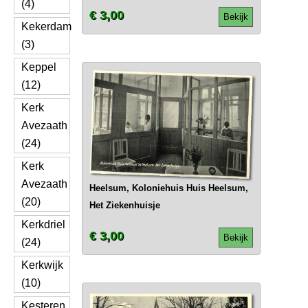
(4)
€ 3,00
Bekijk
Kekerdam
(3)
Keppel
(12)
Kerk
Avezaath
(24)
Kerk
Avezaath
Heelsum, Koloniehuis Huis Heelsum,
(20)
Het Ziekenhuisje
Kerkdriel
€ 3,00
Bekijk
(24)
Kerkwijk
(10)
Kesteren