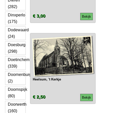
Dieren
(282)
Dinxperlo
€ 3,00
Bekijk
(175)
Dodewaard
(24)
Doesburg
(298)
Doetinchem
(339)
Doornenburg
Heelsum, 't Kerkje
(2)
Doornspijk
(80)
€ 2,50
Bekijk
Doorwerth
(160)