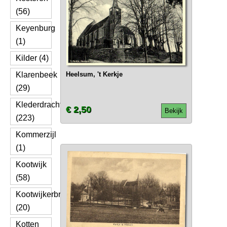
(56)
Keyenburg
(1)
Kilder (4)
Klarenbeek
Heelsum, 't Kerkje
(29)
Klederdracht
€ 2,50
Bekijk
(223)
Kommerzijl
(1)
Kootwijk
(58)
Kootwijkerbroek
(20)
Kotten