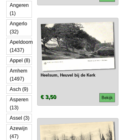
Angeren
(1)
Angerlo
(32)
Apeldoorn
(1437)
Appel (8)
Arnhem
Heelsum, Heuvel bij de Kerk
(1497)
Asch (9)
€ 3,50
Bekijk
Asperen
(13)
Assel (3)
Azewijn
(47)