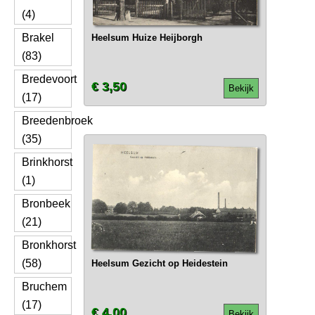
(4)
Brakel
Heelsum Huize Heijborgh
(83)
Bredevoort
€ 3,50
Bekijk
(17)
Breedenbroek
(35)
Brinkhorst
(1)
Bronbeek
(21)
Bronkhorst
(58)
Heelsum Gezicht op Heidestein
Bruchem
(17)
€ 4,00
Bekijk