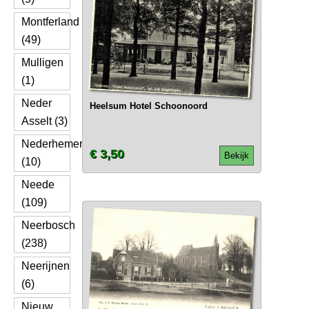
Montferland
(49)
Mulligen
(1)
Neder
Heelsum Hotel Schoonoord
Asselt (3)
Nederhemert
€ 3,50
Bekijk
(10)
Neede
(109)
Neerbosch
(238)
Neerijnen
(6)
Nieuw