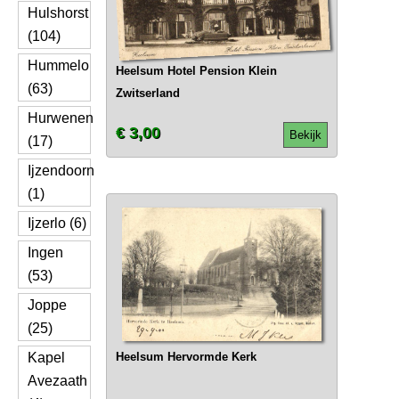
Hulshorst
(104)
Hummelo
Heelsum Hotel Pension Klein
(63)
Zwitserland
Hurwenen
€ 3,00
Bekijk
(17)
Ijzendoorn
(1)
Ijzerlo (6)
Ingen
(53)
Joppe
(25)
Kapel
Heelsum Hervormde Kerk
Avezaath