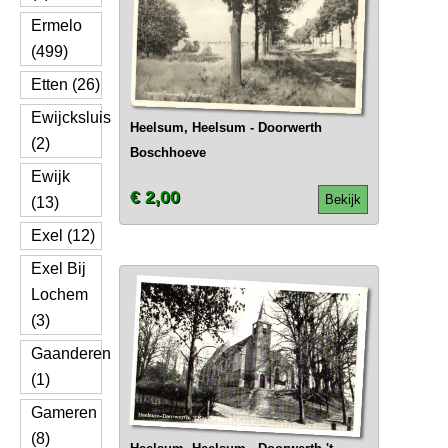
Ermelo
(499)
Etten (26)
Ewijcksluis
Heelsum, Heelsum - Doorwerth
(2)
Boschhoeve
Ewijk
€ 2,00
Bekijk
(13)
Exel (12)
Exel Bij
Lochem
(3)
Gaanderen
(1)
Gameren
(8)