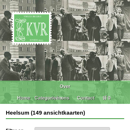
Over
Home
Categorieën
ons
Contact
🛒 0
Heelsum (149 ansichtkaarten)