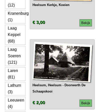
(12)
Heelsum Kerkje, Koeien
Kranenburg
(1)
€ 3,00
Bekijk
Laag
Keppel
(68)
Laag
Soeren
(121)
Laren
(81)
Lathum
Heelsum, Heelsum - Doorwerth De
Schaapskooi
(3)
Leeuwen
€ 2,00
Bekijk
(4)