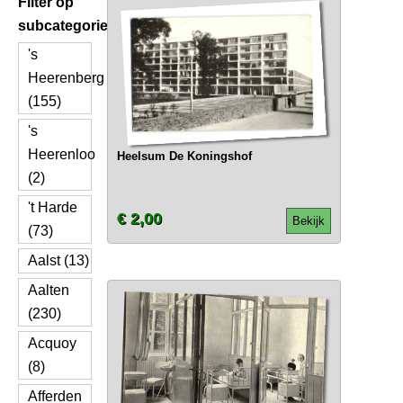
Filter op
subcategorie
's
Heerenberg
(155)
's
Heerenloo
Heelsum De Koningshof
(2)
't Harde
€ 2,00
Bekijk
(73)
Aalst (13)
Aalten
(230)
Acquoy
(8)
Afferden