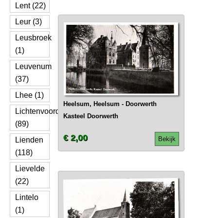
Lent (22)
Leur (3)
Leusbroek
(1)
Leuvenum
(37)
Lhee (1)
Heelsum, Heelsum - Doorwerth
Lichtenvoorde
Kasteel Doorwerth
(89)
€ 2,00
Bekijk
Lienden
(118)
Lievelde
(22)
Lintelo
(1)