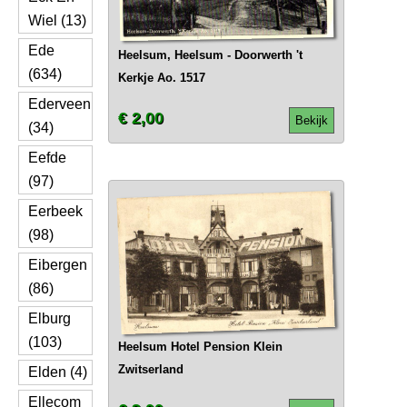
Wiel (13)
Ede
Heelsum, Heelsum - Doorwerth 't
(634)
Kerkje Ao. 1517
Ederveen
€ 2,00
Bekijk
(34)
Eefde
(97)
Eerbeek
(98)
Eibergen
(86)
Elburg
(103)
Heelsum Hotel Pension Klein
Zwitserland
Elden (4)
Ellecom