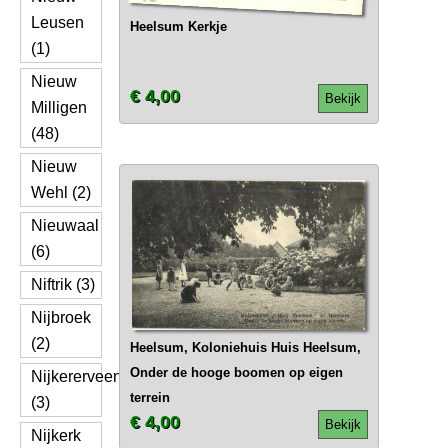
Leusen
Heelsum Kerkje
(1)
Nieuw
€ 4,00
Bekijk
Milligen
(48)
Nieuw
Wehl (2)
Nieuwaal
(6)
Niftrik (3)
Nijbroek
(2)
Heelsum, Koloniehuis Huis Heelsum,
Onder de hooge boomen op eigen
Nijkererveen
terrein
(3)
€ 4,00
Bekijk
Nijkerk