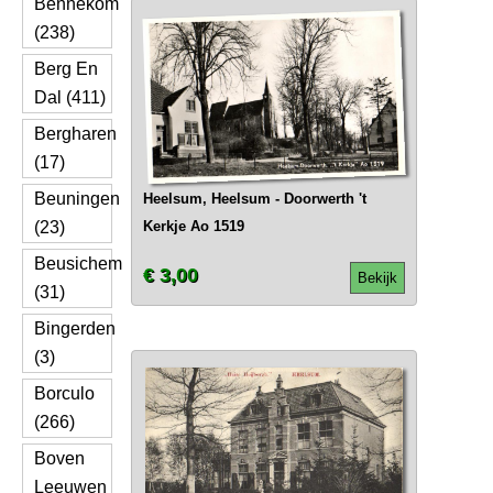
Bennekom
(238)
Berg En
Dal (411)
Bergharen
(17)
Beuningen
Heelsum, Heelsum - Doorwerth 't
(23)
Kerkje Ao 1519
Beusichem
€ 3,00
Bekijk
(31)
Bingerden
(3)
Borculo
(266)
Boven
Leeuwen