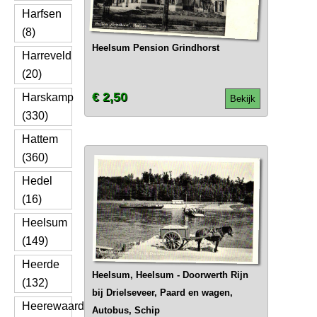
Harfsen
(8)
Heelsum Pension Grindhorst
Harreveld
(20)
€ 2,50
Harskamp
Bekijk
(330)
Hattem
(360)
Hedel
(16)
Heelsum
(149)
Heerde
Heelsum, Heelsum - Doorwerth Rijn
(132)
bij Drielseveer, Paard en wagen,
Heerewaarden
Autobus, Schip