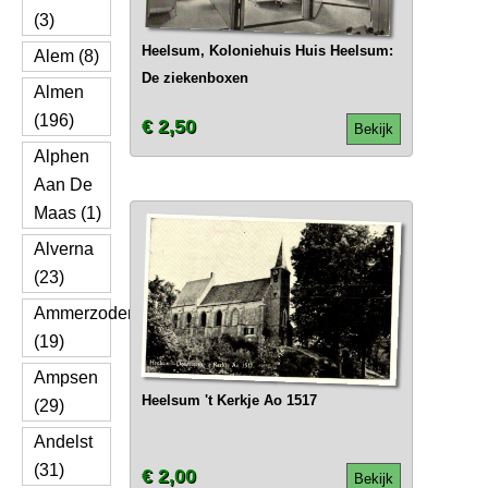
(3)
Heelsum, Koloniehuis Huis Heelsum:
Alem (8)
De ziekenboxen
Almen
(196)
€ 2,50
Bekijk
Alphen
Aan De
Maas (1)
Alverna
(23)
Ammerzoden
(19)
Ampsen
Heelsum 't Kerkje Ao 1517
(29)
Andelst
(31)
€ 2,00
Bekijk