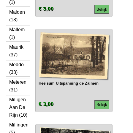
(1)
€ 3,00
Bekijk
Malden
(18)
Mallem
(1)
Maurik
(37)
Meddo
(33)
Meteren
Heelsum Uitspanning de Zalmen
(31)
Milligen
€ 3,00
Bekijk
Aan De
Rijn (10)
Millingen
(5)