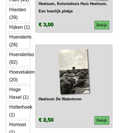
Heelsum, Koloniehuis Huis Heelsum,
Hierden
Een heerlijk plekje
(39)
€ 3,00
Bekijk
Hijken (1)
Hoenderlo
(26)
Hoenderloo
(92)
Hoevelaken
(20)
Hoge
Hexel (1)
Heelsum De Watertoren
Holterhoek
(1)
€ 2,50
Bekijk
Homoet
(1)