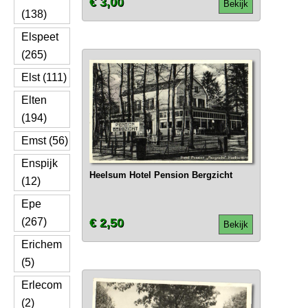
€ 3,00
Bekijk
(138)
Elspeet
(265)
Elst (111)
Elten
(194)
Emst (56)
Enspijk
Heelsum Hotel Pension Bergzicht
(12)
Epe
(267)
€ 2,50
Bekijk
Erichem
(5)
Erlecom
(2)