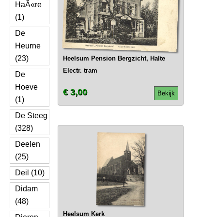
HaÃ«re
(1)
De
Heurne
(23)
Heelsum Pension Bergzicht, Halte
Electr. tram
De
Hoeve
€ 3,00
Bekijk
(1)
De Steeg
(328)
Deelen
(25)
Deil (10)
Didam
(48)
Heelsum Kerk