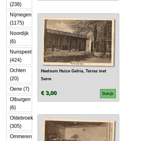
(238)
Nijmegen
(1175)
Noordijk
(6)
Nunspeet
(424)
Ochten
Heelsum Huize Gelria, Terras met
(20)
Serre
Oene (7)
€ 3,00
Bekijk
Olburgen
(6)
Oldebroek
(305)
Ommeren