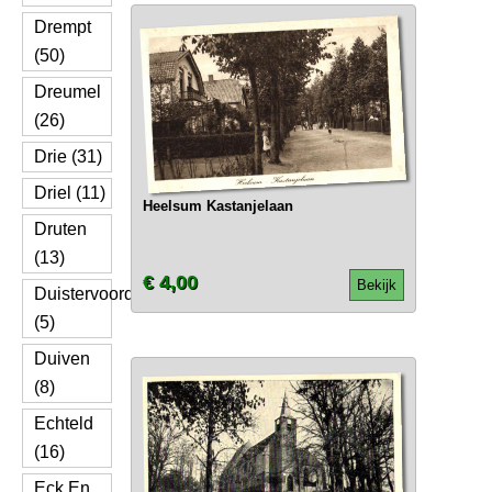
Drempt
(50)
Dreumel
(26)
Drie (31)
Driel (11)
Heelsum Kastanjelaan
Druten
(13)
€ 4,00
Bekijk
Duistervoorde
(5)
Duiven
(8)
Echteld
(16)
Eck En