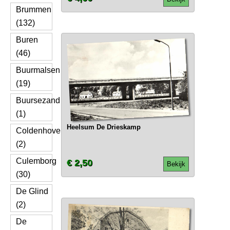
Brummen
(132)
Buren
(46)
Buurmalsen
(19)
Buursezand
(1)
Heelsum De Drieskamp
Coldenhove
(2)
Culemborg
€ 2,50
Bekijk
(30)
De Glind
(2)
De