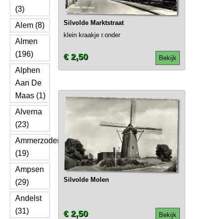
(3)
Silvolde Marktstraat
Alem (8)
klein kraakje r.onder
Almen
(196)
€ 2,50
Bekijk
Alphen
Aan De
Maas (1)
Alverna
(23)
Ammerzoden
(19)
Ampsen
Silvolde Molen
(29)
Andelst
(31)
€ 2,50
Bekijk