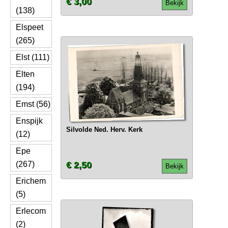
€ 3,00
Bekijk
(138)
Elspeet
(265)
Elst (111)
Elten
(194)
Emst (56)
Enspijk
Silvolde Ned. Herv. Kerk
(12)
Epe
(267)
€ 2,50
Bekijk
Erichem
(5)
Erlecom
(2)