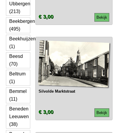
Ubbergen
(213)
€ 3,00
Bekijk
Beekbergen
(495)
Beekhuijzen
(1)
Beesd
(70)
Beltrum
(1)
Bemmel
Silvolde Marktstraat
(11)
Beneden
€ 3,00
Bekijk
Leeuwen
(38)