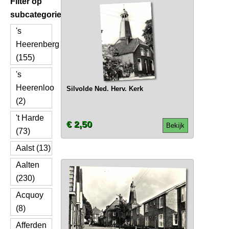
Filter op
subcategorie
's
Heerenberg
(155)
's
Heerenloo
Silvolde Ned. Herv. Kerk
(2)
't Harde
€ 2,50
Bekijk
(73)
Aalst (13)
Aalten
(230)
Acquoy
(8)
Afferden