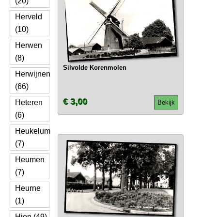
(20)
Herveld
(10)
Herwen
(8)
Silvolde Korenmolen
Herwijnen
(66)
€ 3,00
Heteren
Bekijk
(6)
Heukelum
(7)
Heumen
(7)
Heurne
(1)
Hien (49)