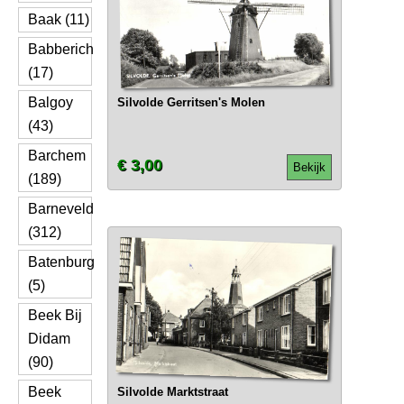
Baak (11)
Babberich
(17)
Balgoy
Silvolde Gerritsen's Molen
(43)
Barchem
€ 3,00
Bekijk
(189)
Barneveld
(312)
Batenburg
(5)
Beek Bij
Didam
(90)
Beek
Silvolde Marktstraat