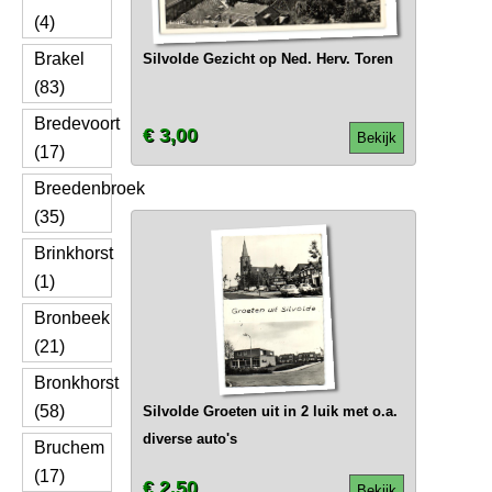
(4)
Brakel
Silvolde Gezicht op Ned. Herv. Toren
(83)
Bredevoort
€ 3,00
Bekijk
(17)
Breedenbroek
(35)
Brinkhorst
(1)
Bronbeek
(21)
Bronkhorst
(58)
Silvolde Groeten uit in 2 luik met o.a.
diverse auto's
Bruchem
(17)
€ 2,50
Bekijk