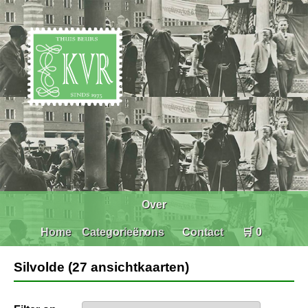
Over
Home
Categorieën
ons
Contact
🛒 0
Silvolde (27 ansichtkaarten)