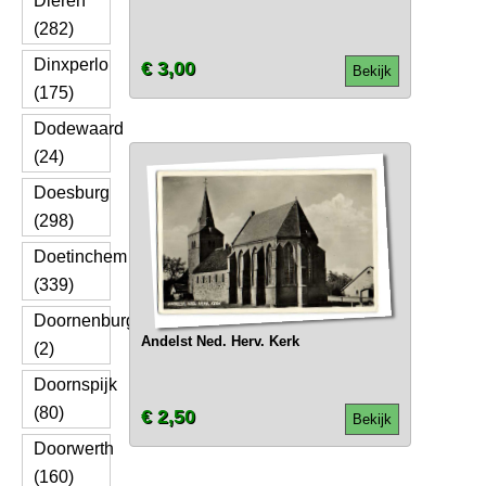
Dieren
(282)
Dinxperlo
€ 3,00
Bekijk
(175)
Dodewaard
(24)
Doesburg
(298)
Doetinchem
(339)
Doornenburg
Andelst Ned. Herv. Kerk
(2)
Doornspijk
(80)
€ 2,50
Bekijk
Doorwerth
(160)