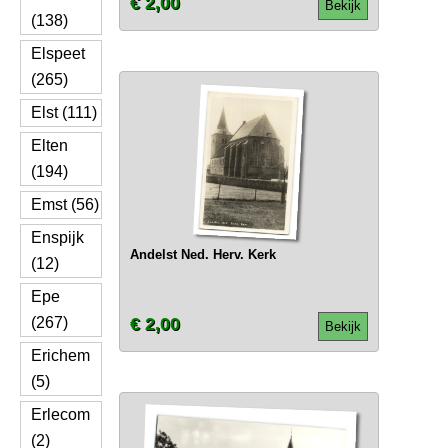
€ 2,00
Bekijk
(138)
Elspeet
(265)
Elst (111)
Elten
(194)
Emst (56)
Enspijk
Andelst Ned. Herv. Kerk
(12)
Epe
(267)
€ 2,00
Bekijk
Erichem
(5)
Erlecom
(2)