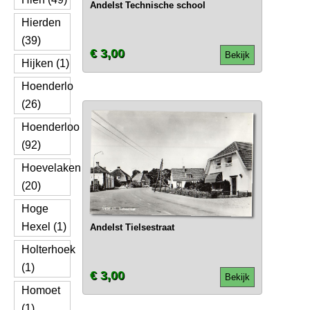
Andelst Technische school
Hierden
(39)
€ 3,00
Bekijk
Hijken (1)
Hoenderlo
(26)
Hoenderloo
(92)
Hoevelaken
(20)
Hoge
Hexel (1)
Andelst Tielsestraat
Holterhoek
(1)
€ 3,00
Bekijk
Homoet
(1)