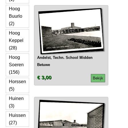
Hoog
Buurlo
(2)
Hoog
Keppel
(28)
Hoog
Andelst, Techn. School Midden
Soeren
Betuwe
(156)
€ 3,00
Bekijk
Horssen
(5)
Huinen
(3)
Huissen
(27)