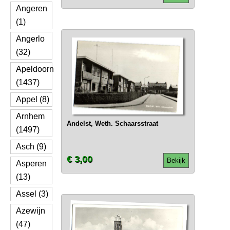
Angeren
(1)
Angerlo
(32)
Apeldoorn
(1437)
Appel (8)
Arnhem
Andelst, Weth. Schaarsstraat
(1497)
Asch (9)
€ 3,00
Bekijk
Asperen
(13)
Assel (3)
Azewijn
(47)