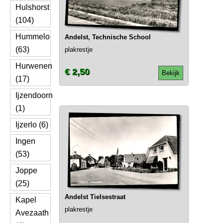
Hulshorst
(104)
Hummelo
Andelst, Technische School
(63)
plakrestje
Hurwenen
€ 2,50
Bekijk
(17)
Ijzendoorn
(1)
Ijzerlo (6)
Ingen
(53)
Joppe
(25)
Andelst Tielsestraat
Kapel
plakrestje
Avezaath