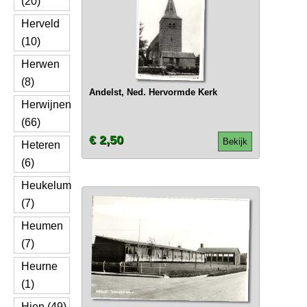
(20)
Herveld
(10)
Herwen
(8)
Andelst, Ned. Hervormde Kerk
Herwijnen
(66)
€ 2,50
Bekijk
Heteren
(6)
Heukelum
(7)
Heumen
(7)
Heurne
(1)
Hien (49)