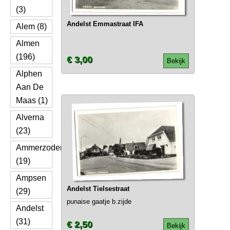
(3)
Andelst Emmastraat IFA
Alem (8)
Almen
(196)
€ 3,00
Bekijk
Alphen
Aan De
Maas (1)
Alverna
(23)
Ammerzoden
(19)
Ampsen
Andelst Tielsestraat
(29)
punaise gaatje b.zijde
Andelst
(31)
€ 2,50
Bekijk