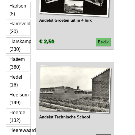
Harfsen
(8)
Andelst Groeten uit in 4 luik
Harreveld
(20)
€ 2,50
Harskamp
Bekijk
(330)
Hattem
(360)
Hedel
(16)
Heelsum
(149)
Heerde
Andelst Technische School
(132)
Heerewaarden