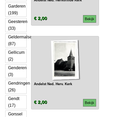
Andelst Ned. Hervormde Kerk
Garderen
(199)
€ 2,00
Bekijk
Geesteren
(33)
Geldermalsen
(87)
Gellicum
(2)
Genderen
(3)
Gendringen
Andelst Ned. Herv. Kerk
(26)
Gendt
€ 2,00
Bekijk
(17)
Gorssel