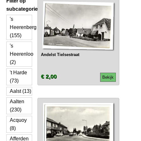
Filter op
subcategorie
's
Heerenberg
(155)
's
Heerenloo
Andelst Tielsestraat
(2)
't Harde
€ 2,00
Bekijk
(73)
Aalst (13)
Aalten
(230)
Acquoy
(8)
Afferden