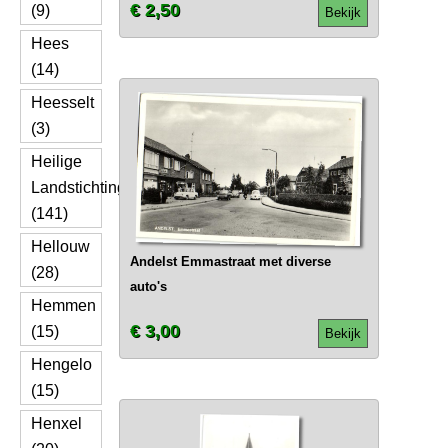
€ 2,50
(9)
Bekijk
Hees
(14)
Heesselt
(3)
Heilige
Landstichting
(141)
Hellouw
Andelst Emmastraat met diverse
(28)
auto's
Hemmen
€ 3,00
(15)
Bekijk
Hengelo
(15)
Henxel