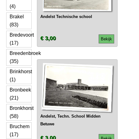
(4)
Brakel
Andelst Technische school
(83)
Bredevoort
€ 3,00
Bekijk
(17)
Breedenbroek
(35)
Brinkhorst
(1)
Bronbeek
(21)
Bronkhorst
(58)
Andelst, Techn. School Midden
Betuwe
Bruchem
(17)
€ 3,00
Bekijk