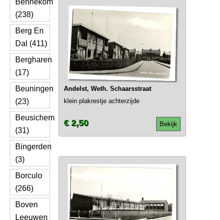
Bennekom
(238)
Berg En
Dal (411)
Bergharen
(17)
Beuningen
Andelst, Weth. Schaarsstraat
(23)
klein plakrestje achterzijde
Beusichem
€ 2,50
Bekijk
(31)
Bingerden
(3)
Borculo
(266)
Boven
Leeuwen