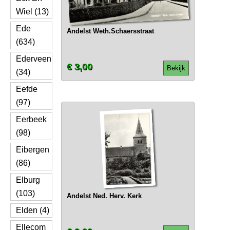
Wiel (13)
Ede
Andelst Weth.Schaersstraat
(634)
Ederveen
€ 3,00
Bekijk
(34)
Eefde
(97)
Eerbeek
(98)
Eibergen
(86)
Elburg
(103)
Andelst Ned. Herv. Kerk
Elden (4)
Ellecom