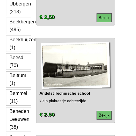
Ubbergen
(213)
€ 2,50
Bekijk
Beekbergen
(495)
Beekhuijzen
(1)
Beesd
(70)
Beltrum
(1)
Bemmel
Andelst Technische school
(11)
klein plakrestje achterzijde
Beneden
€ 2,50
Bekijk
Leeuwen
(38)