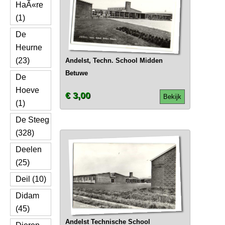
HaÃ«re
(1)
De
Heurne
(23)
Andelst, Techn. School Midden
Betuwe
De
Hoeve
€ 3,00
Bekijk
(1)
De Steeg
(328)
Deelen
(25)
Deil (10)
Didam
(45)
Andelst Technische School