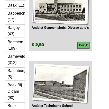
Baak (11)
Babberich
(17)
Balgoy
Andelst Gemeentehuis, Diverse auto's
(43)
Barchem
€ 2,50
Bekijk
(189)
Barneveld
(312)
Batenburg
(5)
Beek Bij
Didam
(90)
Beek
Andelst Technische School