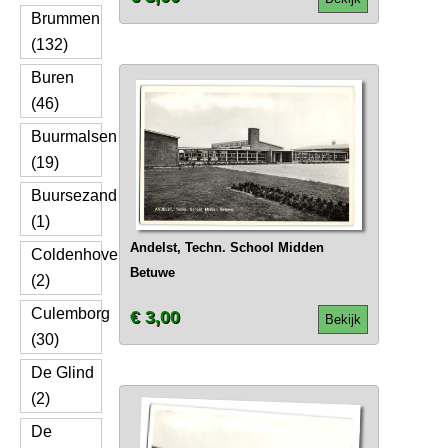
Brummen
(132)
Buren
(46)
Buurmalsen
(19)
Buursezand
(1)
Andelst, Techn. School Midden
Coldenhove
Betuwe
(2)
Culemborg
€ 3,00
Bekijk
(30)
De Glind
(2)
De