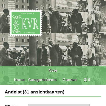
Over
Home
Categorieën
ons
Contact
🛒 0
Andelst (31 ansichtkaarten)