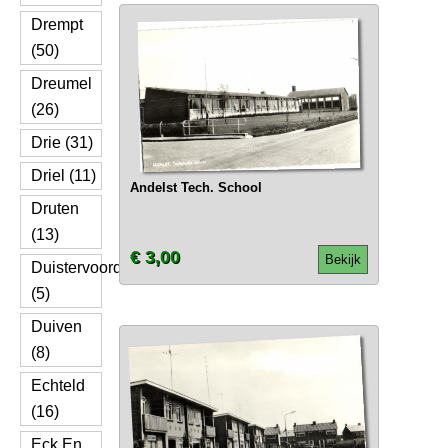
Drempt
(50)
Dreumel
(26)
Drie (31)
Driel (11)
Andelst Tech. School
Druten
(13)
€ 3,00
Bekijk
Duistervoorde
(5)
Duiven
(8)
Echteld
(16)
Eck En