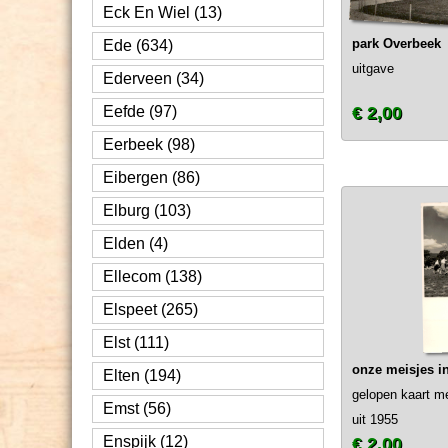
Eck En Wiel (13)
park Overbeek
Ede (634)
uitgave
Ederveen (34)
Eefde (97)
€ 2,00
Eerbeek (98)
Eibergen (86)
Elburg (103)
Elden (4)
Ellecom (138)
Elspeet (265)
Elst (111)
onze meisjes in
Elten (194)
gelopen kaart m
Emst (56)
uit 1955
Enspijk (12)
€ 2,00