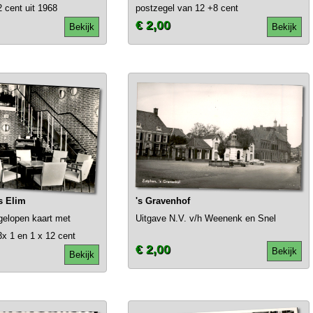
 cent uit 1968
postzegel van 12 +8 cent
€ 2,00
Bekijk
Bekijk
s Elim
's Gravenhof
gelopen kaart met
Uitgave N.V. v/h Weenenk en Snel
x 1 en 1 x 12 cent
€ 2,00
Bekijk
Bekijk