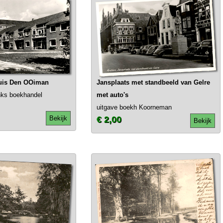
huis Den OOiman
Jansplaats met standbeeld van Gelre
nks boekhandel
met auto's
uitgave boekh Koorneman
Bekijk
€ 2,00
Bekijk