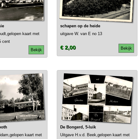
nie
schapen op de heide
udt,gelopen kaart met
uitgave W. van E no 13
5 cent
€ 2,00
Bekijk
Bekijk
both
De Bongerd, 5-luik
uidam,gelopen kaart met
Uitgave H.v.d. Beek,gelopen kaart met