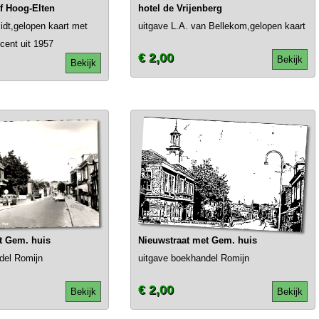
f Hoog-Elten
hotel de Vrijenberg
idt,gelopen kaart met
uitgave L.A. van Bellekom,gelopen kaart
cent uit 1957
€ 2,00
Bekijk
Bekijk
t Gem. huis
Nieuwstraat met Gem. huis
del Romijn
uitgave boekhandel Romijn
€ 2,00
Bekijk
Bekijk