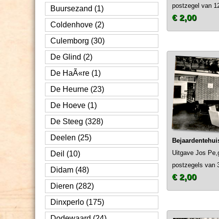
postzegel van 12
Buursezand (1)
€ 2,00
Coldenhove (2)
Culemborg (30)
De Glind (2)
De HaÃ«re (1)
De Heurne (23)
De Hoeve (1)
De Steeg (328)
Deelen (25)
Bejaardentehui
Uitgave Jos Pe,
Deil (10)
postzegels van 3
Didam (48)
€ 2,00
Dieren (282)
Dinxperlo (175)
Dodewaard (24)