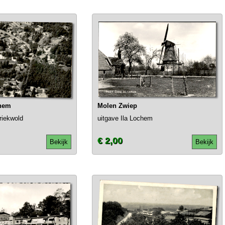
chem
Molen Zwiep
riekwold
uitgave Ila Lochem
€ 2,00
Bekijk
Bekijk