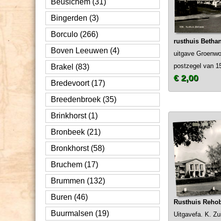
Beusichem (31)
Bingerden (3)
Borculo (266)
rusthuis Betha
Boven Leeuwen (4)
uitgave Groenwo
postzegel van 1
Brakel (83)
€ 2,00
Bredevoort (17)
Breedenbroek (35)
Brinkhorst (1)
Bronbeek (21)
Bronkhorst (58)
Bruchem (17)
Brummen (132)
Buren (46)
Rusthuis Reho
Buurmalsen (19)
Uitgavefa. K. Z