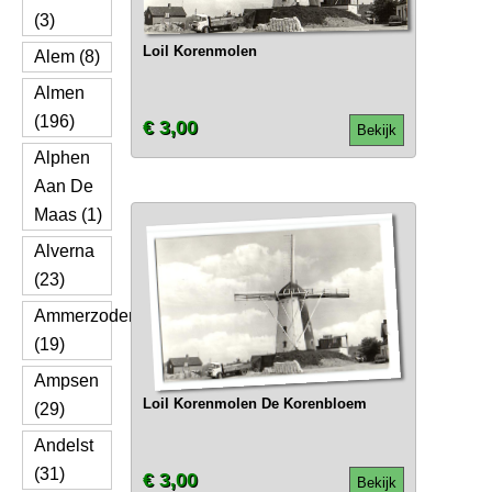
(3)
Loil Korenmolen
Alem (8)
Almen
(196)
€ 3,00
Bekijk
Alphen
Aan De
Maas (1)
Alverna
(23)
Ammerzoden
(19)
Ampsen
Loil Korenmolen De Korenbloem
(29)
Andelst
(31)
€ 3,00
Bekijk