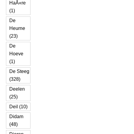
HaÃ«re
(1)
De
Heurne
(23)
De
Hoeve
(1)
De Steeg
(328)
Deelen
(25)
Deil (10)
Didam
(48)