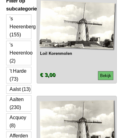
Filter op
subcategorie
's
Heerenberg
(155)
's
Heerenloo
Loil Korenmolen
(2)
't Harde
€ 3,00
Bekijk
(73)
Aalst (13)
Aalten
(230)
Acquoy
(8)
Afferden