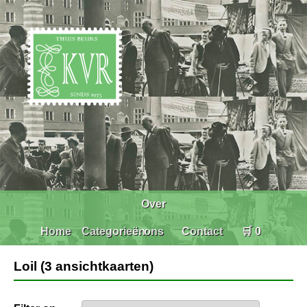
Over
Home
Categorieën
ons
Contact
🛒 0
Loil (3 ansichtkaarten)