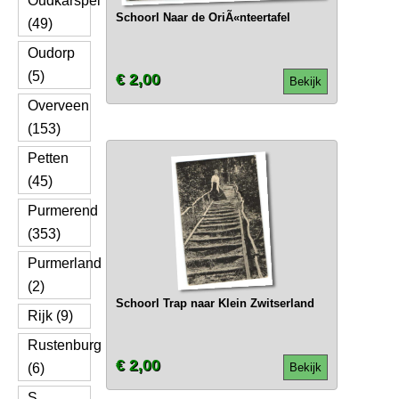
Oudkarspel
Schoorl Naar de OriÃ«nteertafel
(49)
Oudorp
(5)
€ 2,00
Bekijk
Overveen
(153)
Petten
(45)
Purmerend
(353)
Purmerland
(2)
Schoorl Trap naar Klein Zwitserland
Rijk (9)
Rustenburg
€ 2,00
(6)
Bekijk
S