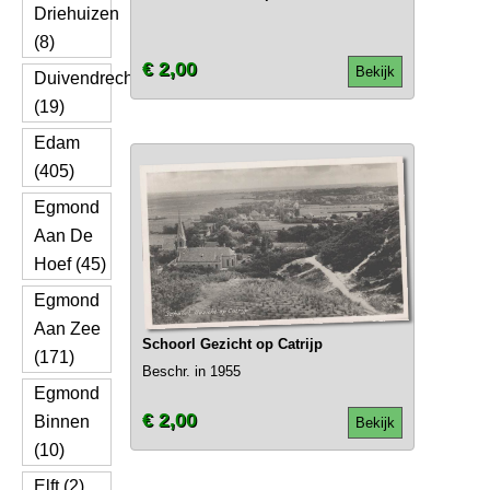
Driehuizen
(8)
€ 2,00
Bekijk
Duivendrecht
(19)
Edam
(405)
Egmond
Aan De
Hoef (45)
Egmond
Aan Zee
Schoorl Gezicht op Catrijp
(171)
Beschr. in 1955
Egmond
€ 2,00
Binnen
Bekijk
(10)
Elft (2)