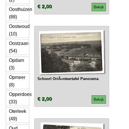
€ 2,00
Bekijk
Oosthuizen
(88)
Oostwoud
(10)
Oostzaan
(54)
Opdam
(3)
Opmeer
Schoorl OriÃ«nteertafel Panorama
(8)
Opperdoes
€ 2,00
Bekijk
(33)
Oterleek
(49)
Oud