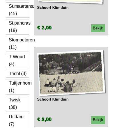
St.maartenszee
Schoorl Klimduin
(45)
St.pancras
€ 2,00
Bekijk
(19)
Stompetoren
(11)
T Woud
(4)
Tricht (3)
Tuitjenhorn
(1)
Schoorl Klimduin
Twisk
(38)
Uitdam
€ 2,00
Bekijk
(7)