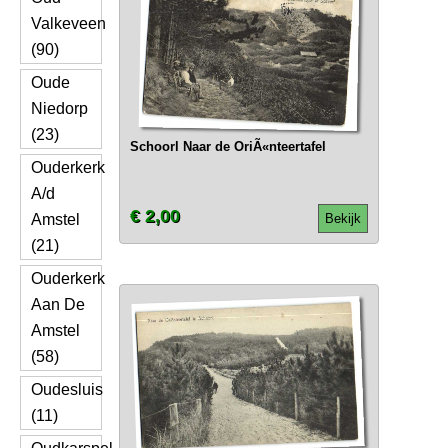
Valkeveen
(90)
Oude
Niedorp
(23)
Schoorl Naar de OriÃ«nteertafel
Ouderkerk
A/d
€ 2,00
Amstel
Bekijk
(21)
Ouderkerk
Aan De
Amstel
(58)
Oudesluis
(11)