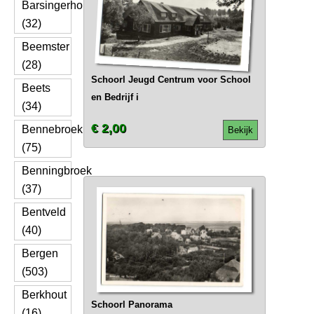
Barsingerhorn
(32)
Beemster
(28)
Schoorl Jeugd Centrum voor School
Beets
en Bedrijf i
(34)
€ 2,00
Bennebroek
Bekijk
(75)
Benningbroek
(37)
Bentveld
(40)
Bergen
(503)
Berkhout
Schoorl Panorama
(16)