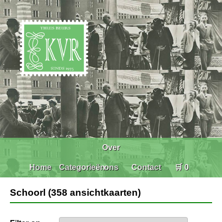
Over
Home
Categorieën
ons
Contact
🛒 0
Schoorl (358 ansichtkaarten)