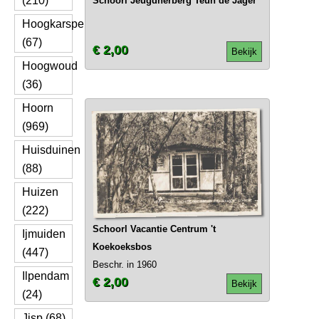
(210)
Schoorl Jeugdherberg Teun de Jager
Hoogkarspel
(67)
€ 2,00
Bekijk
Hoogwoud
(36)
Hoorn
(969)
Huisduinen
(88)
Huizen
(222)
Schoorl Vacantie Centrum 't
Ijmuiden
Koekoeksbos
(447)
Beschr. in 1960
Ilpendam
€ 2,00
Bekijk
(24)
Jisp (68)