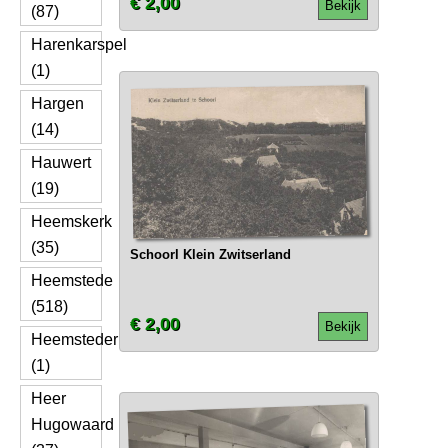
€ 2,00
Bekijk
(87)
Harenkarspel
(1)
Hargen
(14)
Hauwert
(19)
Heemskerk
(35)
Schoorl Klein Zwitserland
Heemstede
(518)
€ 2,00
Bekijk
Heemsteder
(1)
Heer
Hugowaard