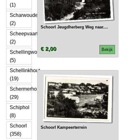
(1)
Scharwoude
(2)
Schoorl Jeugdherberg Weg naar....
Scheepvaart
(2)
€ 2,00
Bekijk
Schellingwoude
(5)
Schellinkhout
(19)
Schermerhorn
(29)
Schiphol
(8)
Schoorl
Schoorl Kampeerterrein
(358)