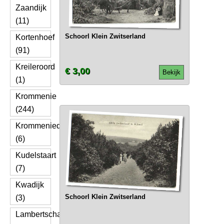
Zaandijk
(11)
Schoorl Klein Zwitserland
Kortenhoef
(91)
Kreileroord
€ 3,00
Bekijk
(1)
Krommenie
(244)
Krommeniedijk
(6)
Kudelstaart
(7)
Kwadijk
Schoorl Klein Zwitserland
(3)
Lambertschaag