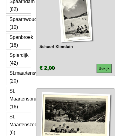
Spaarndam
(82)
Spaarnwoude
(10)
Spanbroek
(18)
Schoorl Klimduin
Spierdijk
(42)
€ 2,00
Bekijk
St,maartensvlotbrug
(20)
St.
Maartensbrug
(16)
St.
Maartenszee
(6)