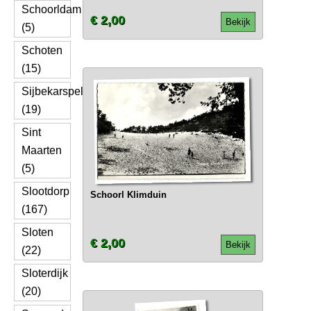
Schoorldam
€ 2,00
Bekijk
(5)
Schoten
(15)
Sijbekarspel
(19)
Sint
Maarten
(5)
Slootdorp
Schoorl Klimduin
(167)
Sloten
€ 2,00
Bekijk
(22)
Sloterdijk
(20)