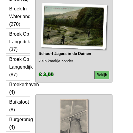
Broek In
Waterland
(270)
Broek Op
Langedijk
(37)
Schoorl Jagers in de Duinen
Broek Op
klein kraakje r.onder
Langendijk
€ 3,00
(87)
Bekijk
Broekerhaven
(4)
Buiksloot
(8)
Burgerbrug
(4)