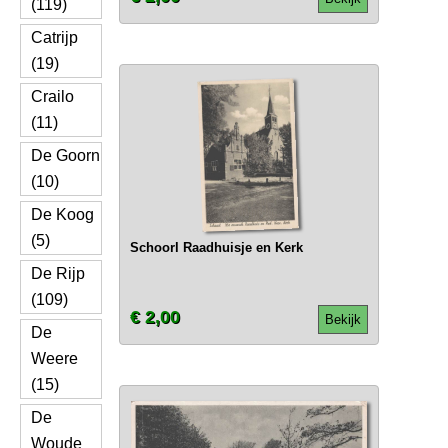
(119)
Catrijp
(19)
Crailo
(11)
De Goorn
(10)
De Koog
(5)
Schoorl Raadhuisje en Kerk
De Rijp
(109)
€ 2,00
Bekijk
De
Weere
(15)
De
Woude