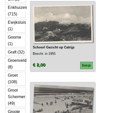
Enkhuizen
(715)
Ewijksluis
(1)
Goorne
(1)
Schoorl Gezicht op Catrijp
Graft (32)
Beschr. in 1955
Groenveld
€ 2,00
Bekijk
(8)
Groet
(108)
Groot
Schermer
(49)
Groote