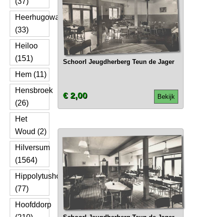
(37)
Heerhugowaard
(33)
Heiloo
(151)
Schoorl Jeugdherberg Teun de Jager
Hem (11)
Hensbroek
€ 2,00
Bekijk
(26)
Het
Woud (2)
Hilversum
(1564)
Hippolytushoef
(77)
Hoofddorp