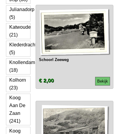
Julianadorp
(5)
Katwoude
(21)
Klederdracht
(5)
Schoorl Zeeweg
Knollendam
(18)
Kolhorn
€ 2,00
Bekijk
(23)
Koog
Aan De
Zaan
(241)
Koog