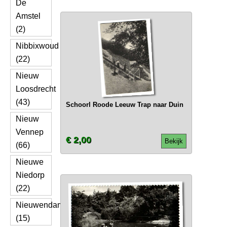
De
Amstel
(2)
Nibbixwoud
(22)
Nieuw
Loosdrecht
(43)
Schoorl Roode Leeuw Trap naar Duin
Nieuw
Vennep
€ 2,00
Bekijk
(66)
Nieuwe
Niedorp
(22)
Nieuwendam
(15)