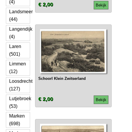
(4)
€ 2,00
Bekijk
Landsmeer
(44)
Langendijk
(4)
Laren
(501)
Limmen
(12)
Schoorl Klein Zwitserland
Loosdrecht
(127)
Lutjebroek
€ 2,00
Bekijk
(53)
Marken
(698)