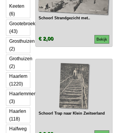
Keeten
(6)
Schoorl Strandgezicht met..
Grootebroek
(43)
€ 2,00
Bekijk
Grosthuizen
(2)
Grothuizen
(2)
Haarlem
(1220)
Haarlemmerliede
(3)
Haarlen
Schoorl Trap naar Klein Zwitserland
(118)
Halfweg