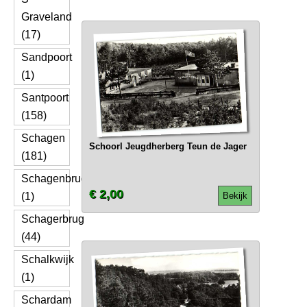
Graveland
(17)
Sandpoort
(1)
Santpoort
(158)
Schagen
Schoorl Jeugdherberg Teun de Jager
(181)
Schagenbrug
€ 2,00
(1)
Bekijk
Schagerbrug
(44)
Schalkwijk
(1)
Schardam