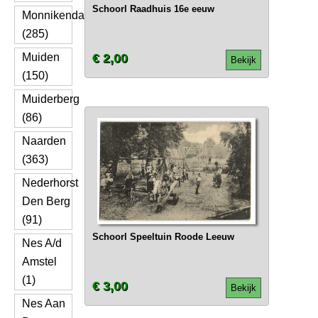
Schoorl Raadhuis 16e eeuw
Monnikendam
(285)
Muiden
€ 2,00
Bekijk
(150)
Muiderberg
(86)
Naarden
(363)
Nederhorst
Den Berg
(91)
Schoorl Speeltuin Roode Leeuw
Nes A/d
Amstel
(1)
€ 3,00
Bekijk
Nes Aan