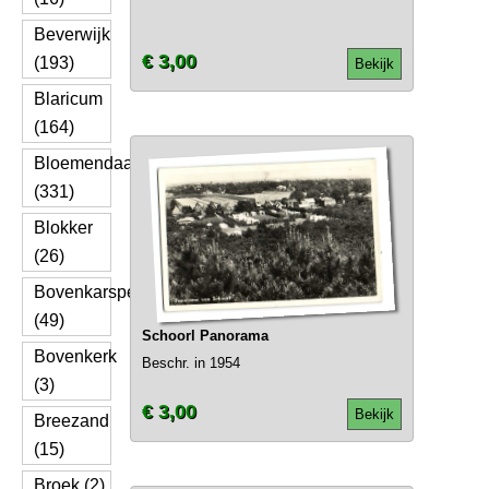
Beverwijk
€ 3,00
(193)
Bekijk
Blaricum
(164)
Bloemendaal
(331)
Blokker
(26)
Bovenkarspel
(49)
Schoorl Panorama
Bovenkerk
Beschr. in 1954
(3)
€ 3,00
Bekijk
Breezand
(15)
Broek (2)