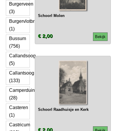
Burgerveen
(3)
Schoorl Molen
Burgervlotbrug
(1)
€ 2,00
Bekijk
Bussum
(756)
Callandsoog
(5)
Callantsoog
(133)
Camperduin
(28)
Casteren
Schoorl Raadhuisje en Kerk
(1)
Castricum
€ 2,00
Bekijk