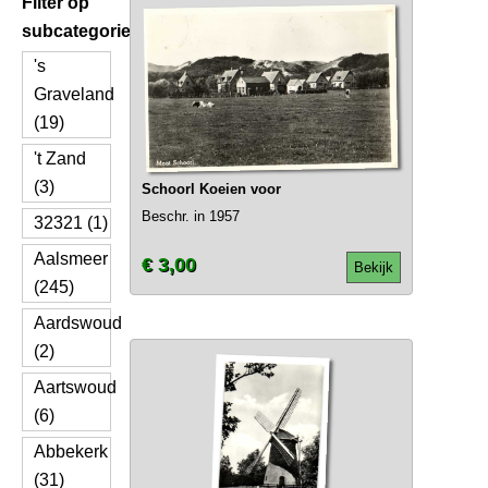
Filter op
subcategorie
's
Graveland
(19)
't Zand
(3)
Schoorl Koeien voor
Beschr. in 1957
32321 (1)
Aalsmeer
€ 3,00
Bekijk
(245)
Aardswoud
(2)
Aartswoud
(6)
Abbekerk
(31)