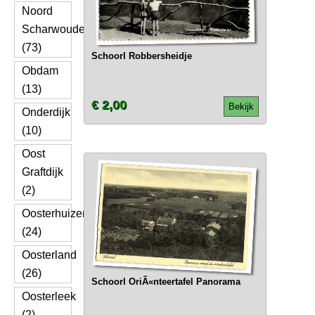
Noord
Scharwoude
(73)
Schoorl Robbersheidje
Obdam
(13)
€ 2,00
Bekijk
Onderdijk
(10)
Oost
Graftdijk
(2)
Oosterhuizen
(24)
Oosterland
(26)
Schoorl OriÃ«nteertafel Panorama
Oosterleek
(2)