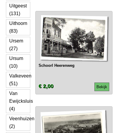
Uitgeest
(131)
Uithoorn
(83)
Ursem
(27)
Ursum
Schoorl Heerenweg
(10)
Valkeveen
(51)
€ 2,00
Bekijk
Van
Ewijcksluis
(4)
Veenhuizen
(2)