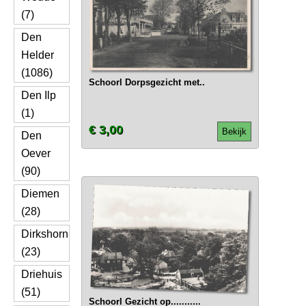
(7)
Den
Helder
(1086)
Schoorl Dorpsgezicht met..
Den Ilp
(1)
€ 3,00
Bekijk
Den
Oever
(90)
Diemen
(28)
Dirkshorn
(23)
Driehuis
(51)
Schoorl Gezicht op...........