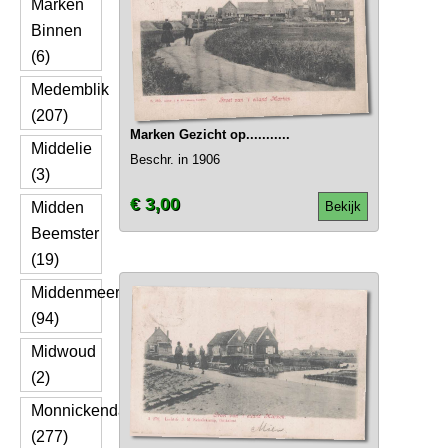
Marken
Binnen
(6)
Medemblik
(207)
Marken Gezicht op...........
Middelie
Beschr. in 1906
(3)
€ 3,00
Midden
Bekijk
Beemster
(19)
Middenmeer
(94)
Midwoud
(2)
Monnickendam
(277)