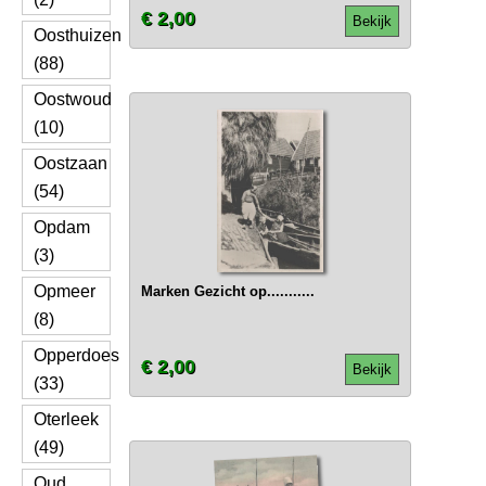
€ 2,00
Bekijk
Oosthuizen
(88)
Oostwoud
(10)
Oostzaan
(54)
Opdam
(3)
Opmeer
Marken Gezicht op...........
(8)
Opperdoes
€ 2,00
Bekijk
(33)
Oterleek
(49)
Oud