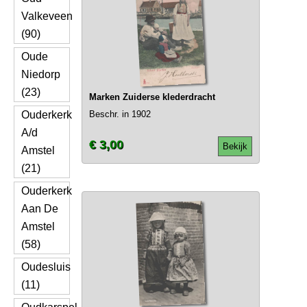
Valkeveen
(90)
Oude
Niedorp
(23)
Marken Zuiderse klederdracht
Ouderkerk
Beschr. in 1902
A/d
€ 3,00
Bekijk
Amstel
(21)
Ouderkerk
Aan De
Amstel
(58)
Oudesluis
(11)