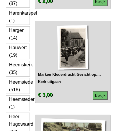
€ 2,00
Bekijk
(87)
Harenkarspel
(1)
Hargen
(14)
Hauwert
(19)
Heemskerk
(35)
Marken Klederdracht Gezicht op....
Heemstede
Kerk uitgaan
(518)
€ 3,00
Bekijk
Heemsteder
(1)
Heer
Hugowaard