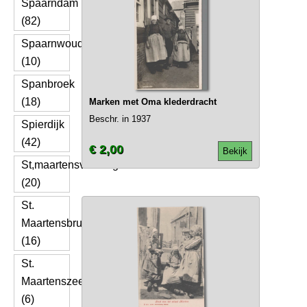
Spaarndam
(82)
Spaarnwoude
(10)
Spanbroek
(18)
Marken met Oma klederdracht
Beschr. in 1937
Spierdijk
(42)
€ 2,00
Bekijk
St,maartensvlotbrug
(20)
St.
Maartensbrug
(16)
St.
Maartenszee
(6)