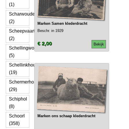
(1)
Scharwoude
(2)
Marken Samen klederdracht
Scheepvaart
Beschr. in 1929
(2)
€ 2,00
Bekijk
Schellingwoude
(5)
Schellinkhout
(19)
Schermerhorn
(29)
Schiphol
(8)
Schoorl
Marken ons schaap klederdracht
(358)