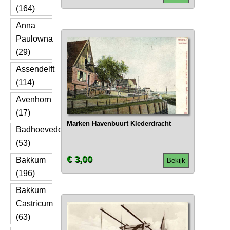
(164)
Anna
Paulowna
(29)
Assendelft
(114)
Avenhorn
(17)
Marken Havenbuurt Klederdracht
Badhoevedorp
(53)
€ 3,00
Bakkum
Bekijk
(196)
Bakkum
Castricum
(63)