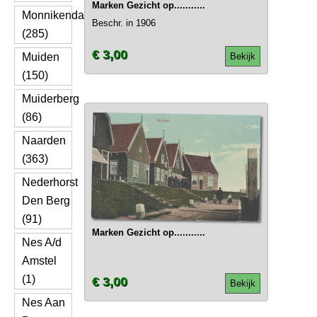
Marken Gezicht op...........
Monnikendam
Beschr. in 1906
(285)
€ 3,00
Muiden
Bekijk
(150)
Muiderberg
(86)
Naarden
(363)
Nederhorst
Den Berg
(91)
Marken Gezicht op...........
Nes A/d
Amstel
(1)
€ 3,00
Bekijk
Nes Aan