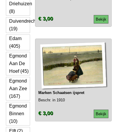
Driehuizen
(8)
€ 3,00
Bekijk
Duivendrecht
(19)
Edam
(405)
Egmond
Aan De
Hoef (45)
Egmond
Aan Zee
Marken Schaatsen ijspret
(167)
Beschr. in 1910
Egmond
€ 3,00
Binnen
Bekijk
(10)
Elft (2)