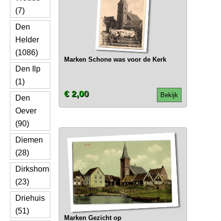
(7)
Den
Helder
(1086)
Marken Schone was voor de Kerk
Den Ilp
(1)
€ 2,00
Bekijk
Den
Oever
(90)
Diemen
(28)
Dirkshorn
(23)
Driehuis
(51)
Marken Gezicht op