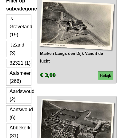
Filter op
subcategorie
's
Graveland
(19)
't Zand
(3)
Marken Langs den Dijk Vanuit de
lucht
32321 (1)
Aalsmeer
€ 3,00
Bekijk
(266)
Aardswoud
(2)
Aartswoud
(6)
Abbekerk
(31)