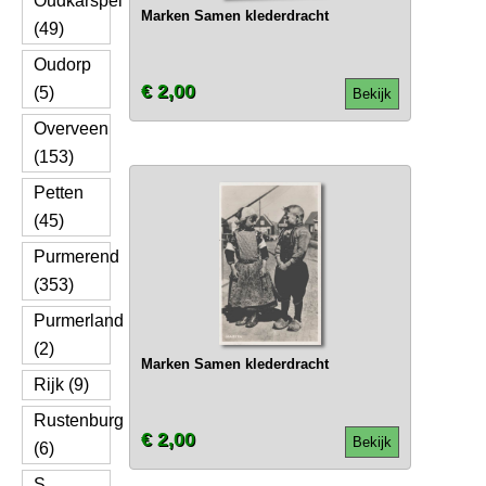
Oudkarspel
Marken Samen klederdracht
(49)
Oudorp
€ 2,00
(5)
Bekijk
Overveen
(153)
Petten
(45)
Purmerend
(353)
Purmerland
(2)
Marken Samen klederdracht
Rijk (9)
Rustenburg
€ 2,00
Bekijk
(6)
S