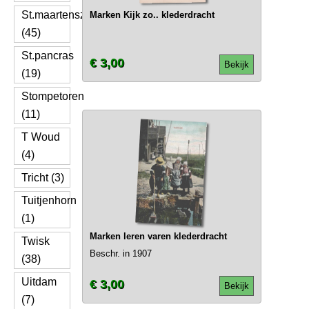
St.maartenszee
Marken Kijk zo.. klederdracht
(45)
St.pancras
€ 3,00
Bekijk
(19)
Stompetoren
(11)
T Woud
(4)
Tricht (3)
Tuitjenhorn
(1)
Marken leren varen klederdracht
Twisk
Beschr. in 1907
(38)
Uitdam
€ 3,00
Bekijk
(7)