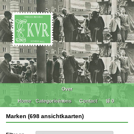
Over
Home
Categorieën
ons
Contact
🛒 0
Marken (698 ansichtkaarten)