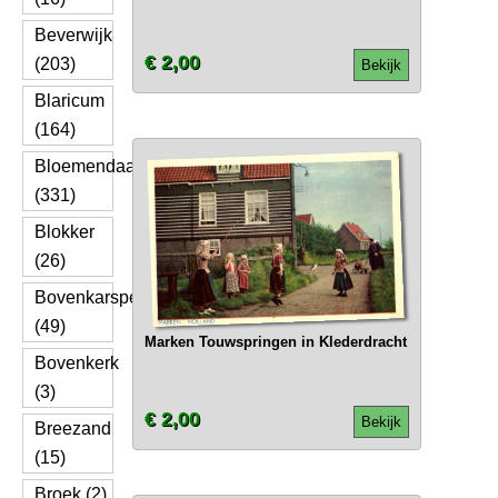
Beverwijk
€ 2,00
(203)
Bekijk
Blaricum
(164)
Bloemendaal
(331)
Blokker
(26)
Bovenkarspel
(49)
Marken Touwspringen in Klederdracht
Bovenkerk
(3)
€ 2,00
Bekijk
Breezand
(15)
Broek (2)