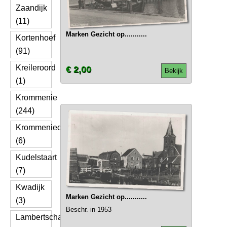
Zaandijk
(11)
Marken Gezicht op...........
Kortenhoef
(91)
Kreileroord
€ 2,00
Bekijk
(1)
Krommenie
(244)
Krommeniedijk
(6)
Kudelstaart
(7)
Kwadijk
Marken Gezicht op...........
(3)
Beschr. in 1953
Lambertschaag