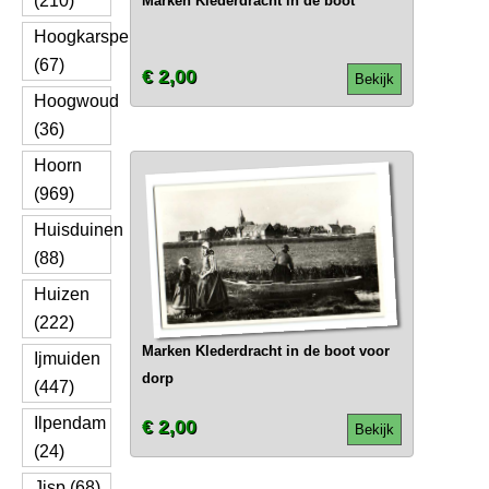
(210)
Marken Klederdracht in de boot
Hoogkarspel
(67)
€ 2,00
Bekijk
Hoogwoud
(36)
Hoorn
(969)
Huisduinen
(88)
Huizen
(222)
Marken Klederdracht in de boot voor
Ijmuiden
dorp
(447)
Ilpendam
€ 2,00
Bekijk
(24)
Jisp (68)