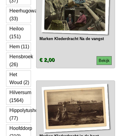
(37)
Heerhugowaard
(33)
Heiloo
(151)
Marken Klederdracht Na de vangst
Hem (11)
Hensbroek
€ 2,00
Bekijk
(26)
Het
Woud (2)
Hilversum
(1564)
Hippolytushoef
(77)
Hoofddorp