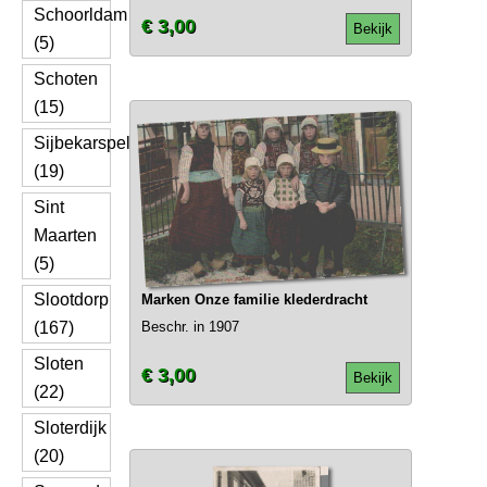
Schoorldam
€ 3,00
Bekijk
(5)
Schoten
(15)
Sijbekarspel
(19)
Sint
Maarten
(5)
Slootdorp
Marken Onze familie klederdracht
(167)
Beschr. in 1907
Sloten
€ 3,00
Bekijk
(22)
Sloterdijk
(20)