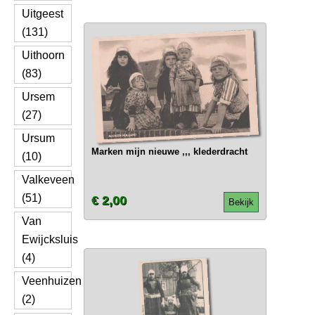
Uitgeest
(131)
Uithoorn
(83)
Ursem
(27)
Ursum
Marken mijn nieuwe ,,, klederdracht
(10)
Valkeveen
(51)
€ 2,00
Bekijk
Van
Ewijcksluis
(4)
Veenhuizen
(2)