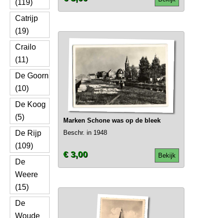
(119)
Catrijp
(19)
Crailo
(11)
De Goorn
(10)
De Koog
(5)
Marken Schone was op de bleek
De Rijp
Beschr. in 1948
(109)
€ 3,00
Bekijk
De
Weere
(15)
De
Woude