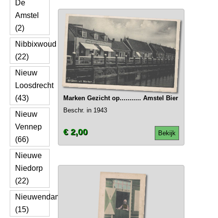
De
Amstel
(2)
Nibbixwoud
(22)
Nieuw
Loosdrecht
(43)
Marken Gezicht op........... Amstel Bier
Beschr. in 1943
Nieuw
Vennep
€ 2,00
Bekijk
(66)
Nieuwe
Niedorp
(22)
Nieuwendam
(15)