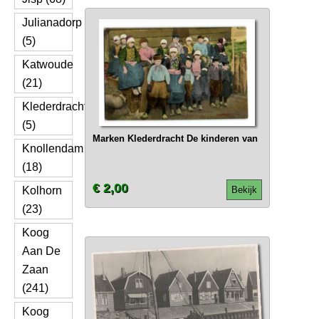
Julianadorp
(5)
Katwoude
(21)
Klederdracht
(5)
Marken Klederdracht De kinderen van
Knollendam
(18)
€ 2,00
Kolhorn
Bekijk
(23)
Koog
Aan De
Zaan
(241)
Koog