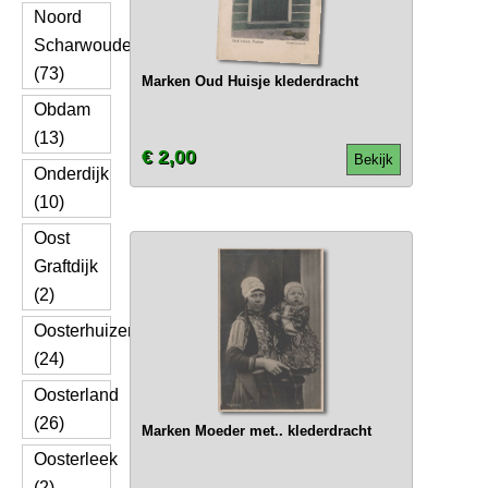
Noord
Scharwoude
(73)
Marken Oud Huisje klederdracht
Obdam
(13)
€ 2,00
Bekijk
Onderdijk
(10)
Oost
Graftdijk
(2)
Oosterhuizen
(24)
Oosterland
(26)
Marken Moeder met.. klederdracht
Oosterleek
(2)