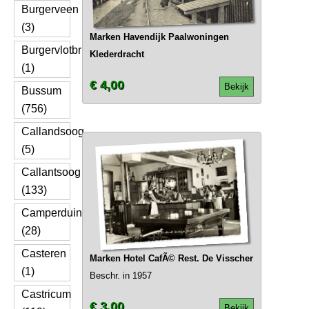
Burgerveen
(3)
Marken Havendijk Paalwoningen
Burgervlotbrug
Klederdracht
(1)
€ 4,00
Bekijk
Bussum
(756)
Callandsoog
(5)
Callantsoog
(133)
Camperduin
(28)
Casteren
Marken Hotel CafÃ© Rest. De Visscher
(1)
Beschr. in 1957
Castricum
€ 3,00
Bekijk