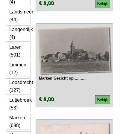
(4)
€ 2,00
Bekijk
Landsmeer
(44)
Langendijk
(4)
Laren
(501)
Limmen
(12)
Marken Gezicht op...........
Loosdrecht
(127)
€ 2,00
Lutjebroek
Bekijk
(53)
Marken
(698)