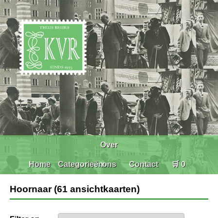
Over
Home
Categorieën
ons
Contact
🛒 0
Hoornaar (61 ansichtkaarten)