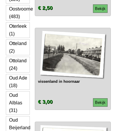
€ 2,50
Oostvoorne
Bekijk
(483)
Oterleek
(1)
Otteland
(2)
Ottoland
(24)
Oud Ade
vissenland in hoornaar
(18)
Oud
€ 3,00
Alblas
Bekijk
(31)
Oud
Beijerland