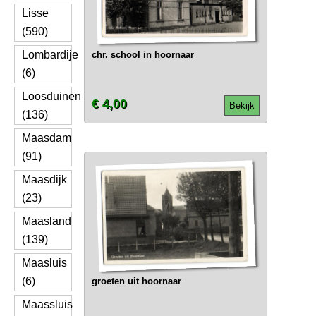
Lisse
(590)
Lombardije
chr. school in hoornaar
(6)
Loosduinen
€ 4,00
Bekijk
(136)
Maasdam
(91)
Maasdijk
(23)
Maasland
(139)
Maasluis
(6)
groeten uit hoornaar
Maassluis