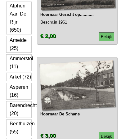
Alphen
Aan De
Hoornaar Gezicht op...........
Rijn
Beschr.in 1961
(650)
€ 2,00
Bekijk
Ameide
(25)
Ammerstol
(11)
Arkel (72)
Asperen
(16)
Barendrecht
(20)
Hoornaar De Schans
Benthuizen
(55)
€ 3,00
Bekijk