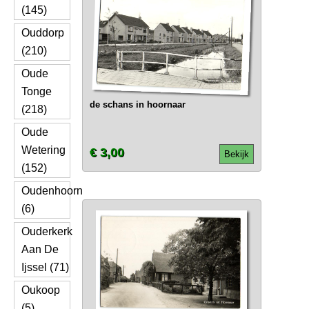
(145)
Ouddorp
(210)
Oude
Tonge
de schans in hoornaar
(218)
Oude
Wetering
€ 3,00
Bekijk
(152)
Oudenhoorn
(6)
Ouderkerk
Aan De
Ijssel (71)
Oukoop
(5)