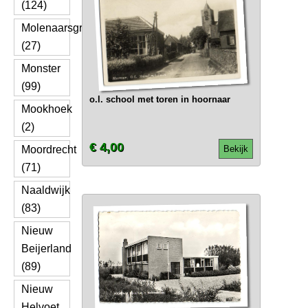
(124)
Molenaarsgraaf
(27)
Monster
(99)
o.l. school met toren in hoornaar
Mookhoek
(2)
€ 4,00
Moordrecht
Bekijk
(71)
Naaldwijk
(83)
Nieuw
Beijerland
(89)
Nieuw
Helvoet