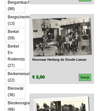
Bergambacht
(98)
Bergschenhoek
(13)
Berkel
(59)
Berkel
En
Rodenrijs
Hoornaar Herberg de Goude Leeuw
(27)
Berkenwoude
€ 2,00
Bekijk
(22)
Bleiswijk
(36)
Bleskensgraaf
(96)