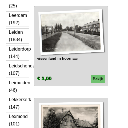
(25)
Leerdam
(192)
Leiden
(1834)
Leiderdorp
(144)
vissenland in hoornaar
Leidschendam
(107)
€ 3,00
Bekijk
Leimuiden
(46)
Lekkerkerk
(147)
Lexmond
(101)