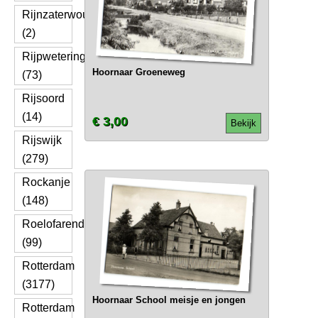
Rijnzaterwoude
(2)
Rijpwetering
Hoornaar Groeneweg
(73)
Rijsoord
(14)
€ 3,00
Bekijk
Rijswijk
(279)
Rockanje
(148)
Roelofarendsveen
(99)
Rotterdam
(3177)
Hoornaar School meisje en jongen
Rotterdam