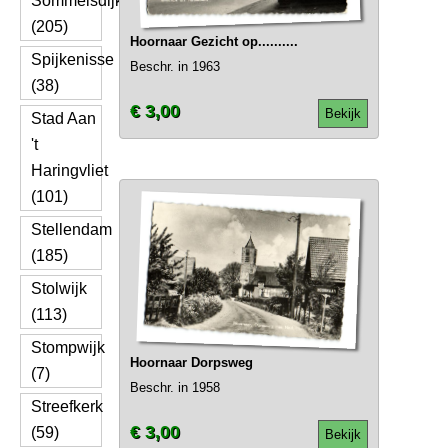
Sommelsdijk
(205)
Hoornaar Gezicht op..........
Spijkenisse
Beschr. in 1963
(38)
€ 3,00
Bekijk
Stad Aan
't
Haringvliet
(101)
Stellendam
(185)
Stolwijk
(113)
Stompwijk
Hoornaar Dorpsweg
(7)
Beschr. in 1958
Streefkerk
€ 3,00
(59)
Bekijk