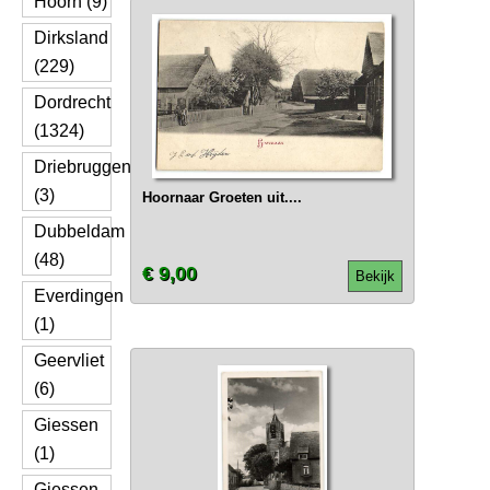
Hoorn (9)
Dirksland
(229)
Dordrecht
(1324)
Driebruggen
(3)
Hoornaar Groeten uit....
Dubbeldam
(48)
€ 9,00
Bekijk
Everdingen
(1)
Geervliet
(6)
Giessen
(1)
Giessen