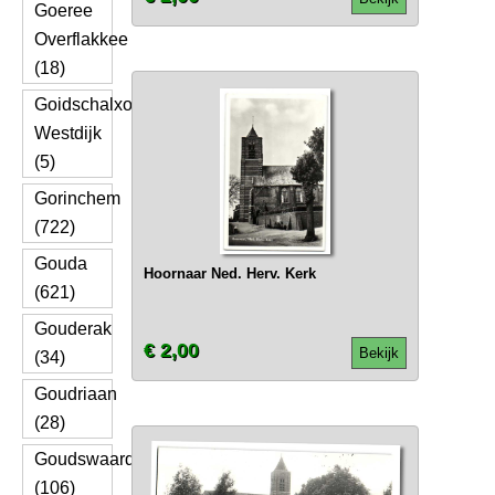
Goeree
Overflakkee
(18)
Goidschalxoord
Westdijk
(5)
Gorinchem
(722)
Gouda
Hoornaar Ned. Herv. Kerk
(621)
Gouderak
€ 2,00
Bekijk
(34)
Goudriaan
(28)
Goudswaard
(106)