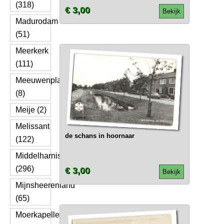
(318)
€ 3,00
Bekijk
Madurodam
(51)
Meerkerk
(111)
Meeuwenplaat
(8)
Meije (2)
Melissant
de schans in hoornaar
(122)
Middelharnis
(296)
€ 3,00
Bekijk
Mijnsheerenland
(65)
Moerkapelle