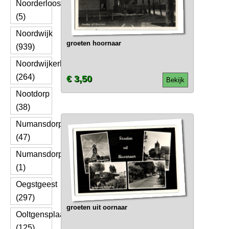
Noorderloos
(5)
Noordwijk
groeten hoornaar
(939)
Noordwijkerhout
(264)
€ 3,50
Bekijk
Nootdorp
(38)
Numansdorp
(47)
Numansdorpweg
(1)
Oegstgeest
(297)
groeten uit oornaar
Ooltgensplaat
(125)