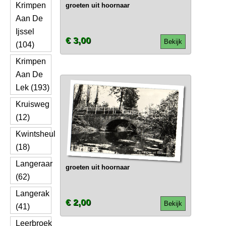
Krimpen
groeten uit hoornaar
Aan De
Ijssel
€ 3,00
Bekijk
(104)
Krimpen
Aan De
Lek (193)
Kruisweg
(12)
Kwintsheul
(18)
Langeraar
groeten uit hoornaar
(62)
Langerak
€ 2,00
Bekijk
(41)
Leerbroek