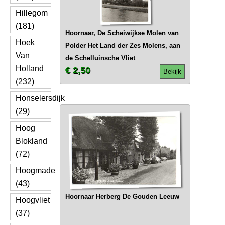
Hillegom
(181)
Hoornaar, De Scheiwijkse Molen van
Hoek
Polder Het Land der Zes Molens, aan
Van
de Schelluinsche Vliet
Holland
€ 2,50
Bekijk
(232)
Honselersdijk
(29)
Hoog
Blokland
(72)
Hoogmade
(43)
Hoornaar Herberg De Gouden Leeuw
Hoogvliet
(37)