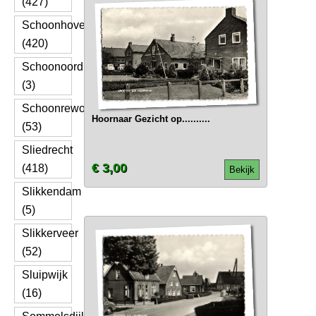
(427)
Schoonhoven
(420)
Schoonoord
(3)
Schoonrewoerd
Hoornaar Gezicht op..........
(53)
Sliedrecht
€ 3,00
(418)
Bekijk
Slikkendam
(5)
Slikkerveer
(52)
Sluipwijk
(16)