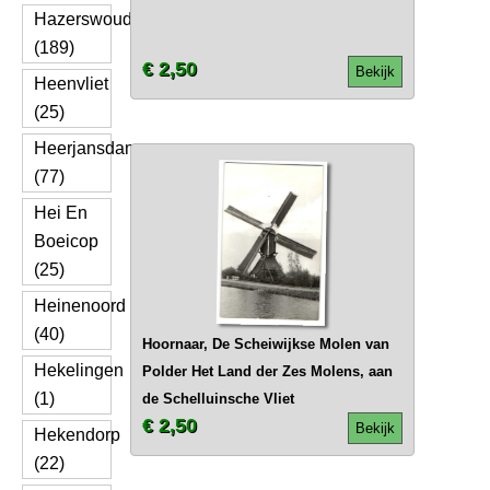
Hazerswoude
(189)
€ 2,50
Bekijk
Heenvliet
(25)
Heerjansdam
(77)
Hei En
Boeicop
(25)
Heinenoord
(40)
Hoornaar, De Scheiwijkse Molen van
Hekelingen
Polder Het Land der Zes Molens, aan
(1)
de Schelluinsche Vliet
€ 2,50
Bekijk
Hekendorp
(22)