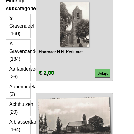
Filter op
subcategorie
's
Gravendeel
(160)
's
Gravenzande
Hoornaar N.H. Kerk met.
(134)
Aarlanderveen
€ 2,00
Bekijk
(26)
Abbenbroek
(3)
Achthuizen
(29)
Alblasserdam
(164)