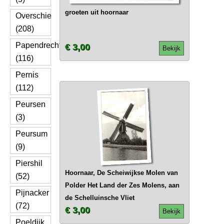
groeten uit hoornaar
Overschie
(208)
Papendrecht
€ 3,00
Bekijk
(116)
Pernis
(112)
Peursen
(3)
Peursum
(9)
Piershil
Hoornaar, De Scheiwijkse Molen van
(52)
Polder Het Land der Zes Molens, aan
Pijnacker
de Schelluinsche Vliet
(72)
€ 3,00
Bekijk
Poeldijk