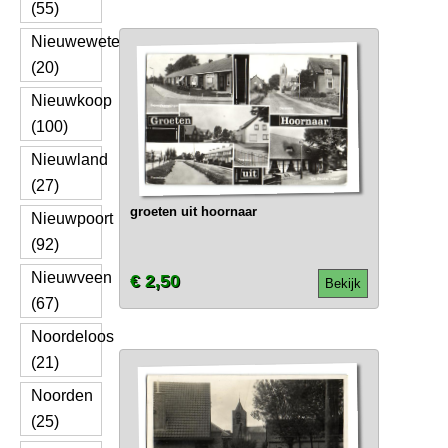
(55)
Nieuwewetering
(20)
Nieuwkoop
(100)
Nieuwland
(27)
groeten uit hoornaar
Nieuwpoort
(92)
Nieuwveen
€ 2,50
Bekijk
(67)
Noordeloos
(21)
Noorden
(25)