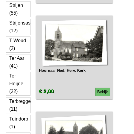
Strijen
(55)
Strijensas
(12)
T Woud
(2)
Ter Aar
(41)
Hoornaar Ned. Herv. Kerk
Ter
Heijde
€ 2,00
(22)
Bekijk
Terbregge
(11)
Tuindorp
(1)