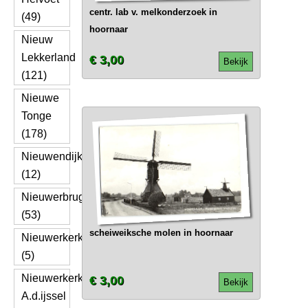
centr. lab v. melkonderzoek in
(49)
hoornaar
Nieuw
Lekkerland
€ 3,00
Bekijk
(121)
Nieuwe
Tonge
(178)
Nieuwendijk
(12)
Nieuwerbrug
(53)
scheiweiksche molen in hoornaar
Nieuwerkerk
(5)
Nieuwerkerk
€ 3,00
Bekijk
A.d.ijssel