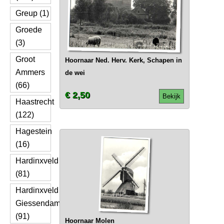
Greup (1)
Groede
(3)
Groot
Hoornaar Ned. Herv. Kerk, Schapen in
Ammers
de wei
(66)
€ 2,50
Bekijk
Haastrecht
(122)
Hagestein
(16)
Hardinxveld
(81)
Hardinxveld
Giessendam
(91)
Hoornaar Molen