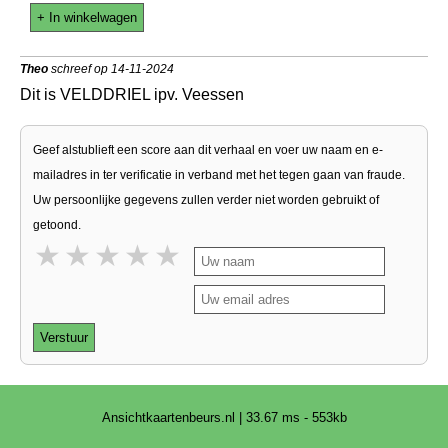
+ In winkelwagen
Theo
schreef op 14-11-2024
Dit is VELDDRIEL ipv. Veessen
Geef alstublieft een score aan dit verhaal en voer uw naam en e-
mailadres in ter verificatie in verband met het tegen gaan van fraude.
Uw persoonlijke gegevens zullen verder niet worden gebruikt of
getoond.
1 star
2 stars
3 stars
4 stars
5 stars
Verstuur
Ansichtkaartenbeurs.nl | 33.67 ms - 553kb