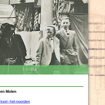
🛒 0
den Molen
Texel--het-noorden