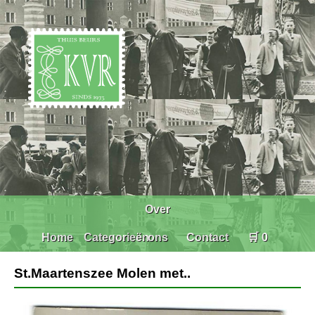
Over
Home
Categorieën
ons
Contact
🛒 0
St.Maartenszee Molen met..