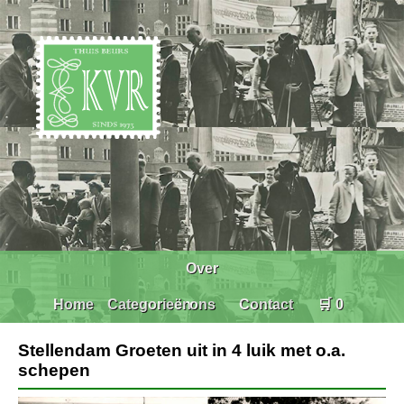
Over
Home
Categorieën
ons
Contact
🛒 0
Stellendam Groeten uit in 4 luik met o.a.
schepen