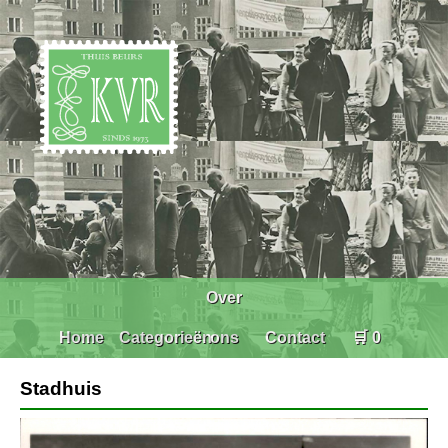
Over
Home
Categorieën
ons
Contact
🛒 0
Stadhuis