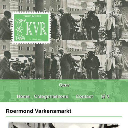
Over
Home
Categorieën
ons
Contact
🛒 0
Roermond Varkensmarkt