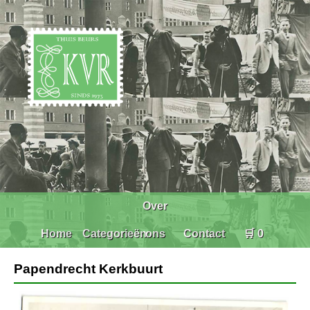
Over
Home
Categorieën
ons
Contact
🛒 0
Papendrecht Kerkbuurt