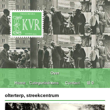
Over
Home
Categorieën
ons
Contact
🛒 0
olterterp, streekcentrum