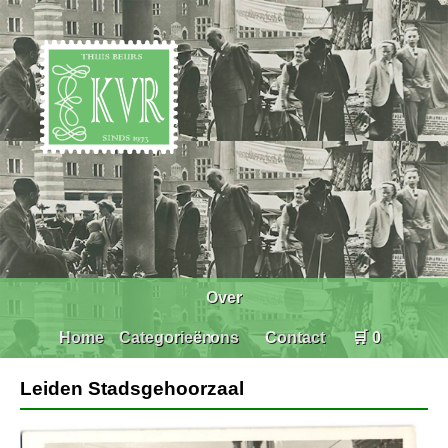
Over
Home
Categorieën
ons
Contact
🛒 0
Leiden Stadsgehoorzaal