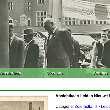
Categorieën
Over ons
Contact
Ansichtkaart Leiden Nieuwe 
Categorie:
Zuid-holland
>
Leid