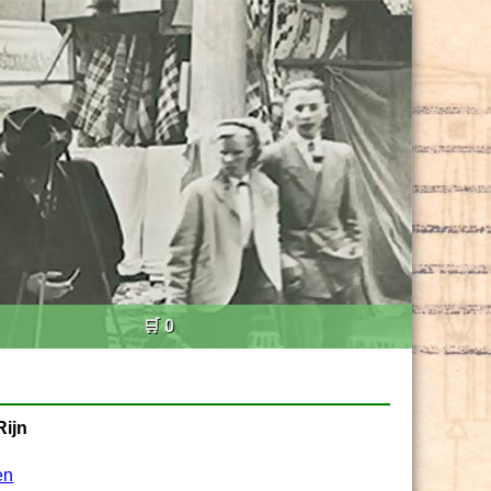
🛒 0
Rijn
en