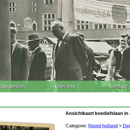
Categorieën
Over ons
Contact
Ansichtkaart koediefslaan in
Categorie:
Noord-holland
>
Den