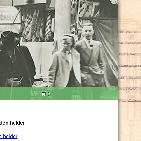
🛒 0
 den helder
-helder