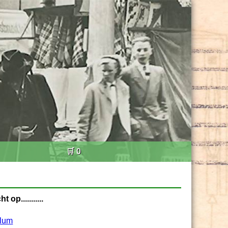
🛒 0
p...........
lum