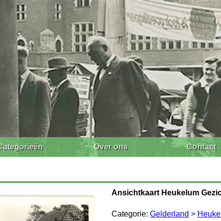
Categorieën
Over ons
Contact
Ansichtkaart Heukelum Gezicht o
Categorie:
Gelderland
>
Heuke