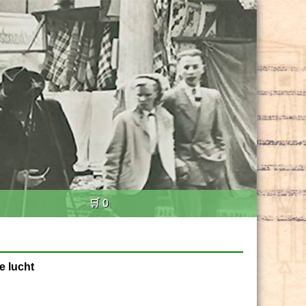
🛒 0
e lucht