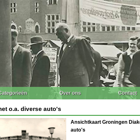
Categorieën
Over ons
Contact
t o.a. diverse auto's
Ansichtkaart Groningen Diako
auto's