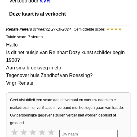
Verkoop door
KVR
Deze kaart is al verkocht
Renate Pieters
schreef op 27-10-2024
Gemiddelde score:
Totale score: 7 sterren
Hallo
Is dit het huisje van Reinhart Dozy kunst schilder begin
1900?
Aan smalbroekweg in elp
Tegenover huis Zandhof van Roessing?
Vr gr Renate
Geef alstublieft een score aan dit verhaal en voer uw naam en e-
mailadres in ter verificatie in verband met het tegen gaan van fraude.
Uw persoonlijke gegevens zullen verder niet worden gebruikt of
getoond.
1 star
2 stars
3 stars
4 stars
5 stars