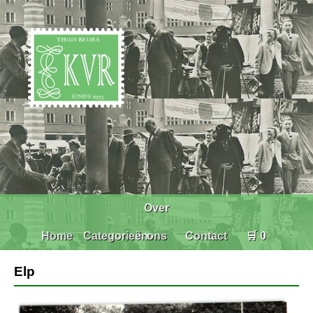
Over
Home
Categorieën
ons
Contact
🛒 0
Elp