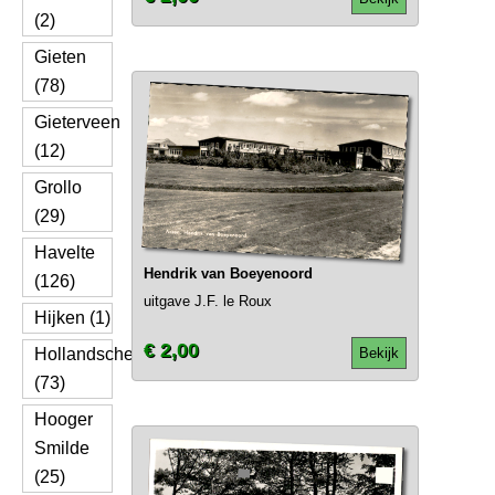
(2)
Gieten
(78)
Gieterveen
(12)
Grollo
(29)
Havelte
Hendrik van Boeyenoord
(126)
uitgave J.F. le Roux
Hijken (1)
€ 2,00
Hollandscheveld
Bekijk
(73)
Hooger
Smilde
(25)