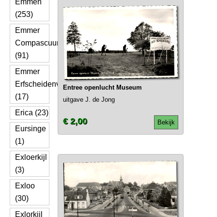
Emmen
(253)
Emmer
Compascuum
(91)
Emmer
Erfscheidenveen
Entree openlucht Museum
(17)
uitgave J. de Jong
Erica (23)
€ 2,00
Bekijk
Eursinge
(1)
Exloerkijl
(3)
Exloo
(30)
Exlorkijl