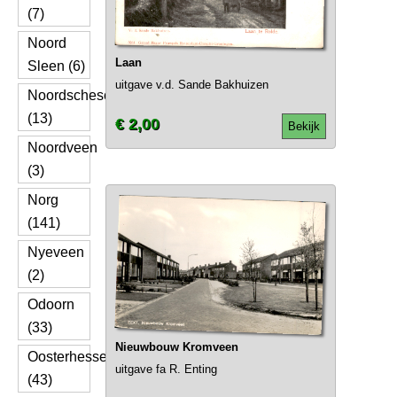
(7)
Noord
Laan
Sleen (6)
uitgave v.d. Sande Bakhuizen
Noordscheschut
(13)
€ 2,00
Bekijk
Noordveen
(3)
Norg
(141)
Nyeveen
(2)
Odoorn
(33)
Nieuwbouw Kromveen
Oosterhesselen
uitgave fa R. Enting
(43)