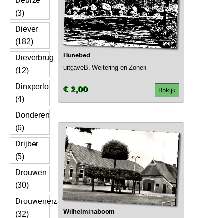
Deurze
(3)
Diever
(182)
Hunebed
Dieverbrug
uitgaveB. Weitering en Zonen
(12)
Dinxperlo
€ 2,00
Bekijk
(4)
Donderen
(6)
Drijber
(5)
Drouwen
(30)
Drouwenerzand
Wilhelminaboom
(32)