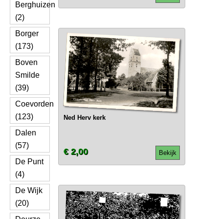
Berghuizen
(2)
Borger
(173)
Boven
Smilde
(39)
Coevorden
(123)
Ned Herv kerk
Dalen
(57)
€ 2,00
Bekijk
De Punt
(4)
De Wijk
(20)