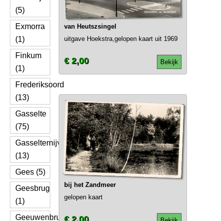
(5)
Exmorra
van Heutszsingel
(1)
uitgave Hoekstra,gelopen kaart uit 1969
Finkum
€ 2,00
Bekijk
(1)
Frederiksoord
(13)
Gasselte
(75)
Gasselternijveen
(13)
Gees (5)
bij het Zandmeer
Geesbrug
gelopen kaart
(1)
Geeuwenbrug
€ 2,00
Bekijk