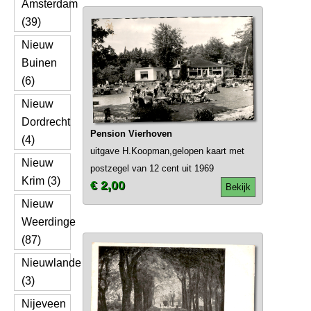
Amsterdam
(39)
Nieuw
Buinen
(6)
Nieuw
Dordrecht
Pension Vierhoven
(4)
uitgave H.Koopman,gelopen kaart met
Nieuw
postzegel van 12 cent uit 1969
Krim (3)
€ 2,00
Bekijk
Nieuw
Weerdinge
(87)
Nieuwlande
(3)
Nijeveen