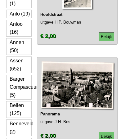
(1)
Anlo (19)
Hoofdstraat
uitgave H.P. Bouwman
Anloo
(16)
€ 2,00
Bekijk
Annen
(50)
Assen
(652)
Barger
Compascuum
(5)
Beilen
(125)
Panorama
uitgave J.H. Bos
Benneveld
(2)
€ 2,00
Bekijk