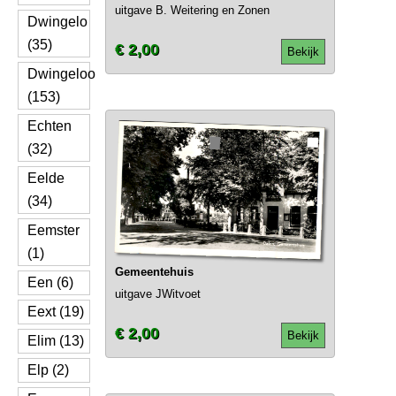
uitgave B. Weitering en Zonen
Dwingelo
(35)
€ 2,00
Bekijk
Dwingeloo
(153)
Echten
(32)
Eelde
(34)
Eemster
(1)
Gemeentehuis
Een (6)
uitgave JWitvoet
Eext (19)
€ 2,00
Bekijk
Elim (13)
Elp (2)