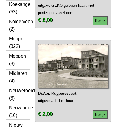
Koekange
uitgave GEKO,gelopen kaart met
(53)
postzegel van 4 cent
€ 2,00
Bekijk
Kolderveen
(2)
Meppel
(322)
Meppen
(8)
Midlaren
(4)
Neuweroord
Dr.Abr. Kuypersstraat
(6)
uitgave J.F. Le Roux
Neuwlande
€ 2,00
Bekijk
(16)
Nieuw