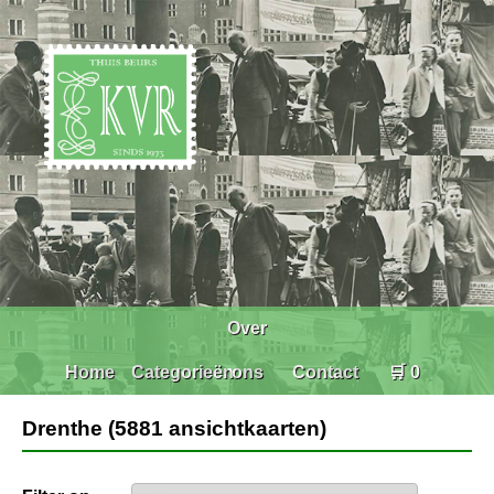
Over
Home
Categorieën
ons
Contact
🛒 0
Drenthe (5881 ansichtkaarten)