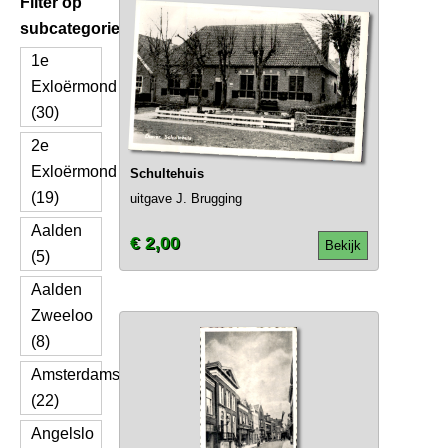
Filter op
subcategorie
1e
Exloërmond
(30)
2e
Exloërmond
Schultehuis
(19)
uitgave J. Brugging
Aalden
€ 2,00
Bekijk
(5)
Aalden
Zweeloo
(8)
Amsterdamscheveld
(22)
Angelslo