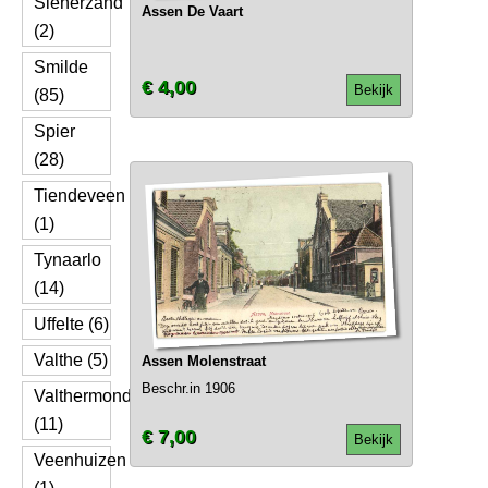
Slenerzand
Assen De Vaart
(2)
Smilde
€ 4,00
Bekijk
(85)
Spier
(28)
Tiendeveen
(1)
Tynaarlo
(14)
Uffelte (6)
Valthe (5)
Assen Molenstraat
Beschr.in 1906
Valthermond
(11)
€ 7,00
Bekijk
Veenhuizen