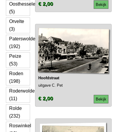
€ 2,00
Oosthesselen
Bekijk
(5)
Orvelte
(3)
Paterswolde
(192)
Peize
(53)
Roden
Hoofdstraat
(198)
uitgave C. Pet
Roderwolde
€ 2,00
(11)
Bekijk
Rolde
(232)
Roswinkel