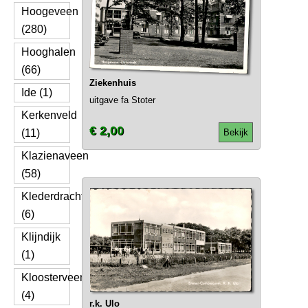
Hoogeveen
(280)
Hooghalen
(66)
Ziekenhuis
Ide (1)
uitgave fa Stoter
Kerkenveld
€ 2,00
(11)
Bekijk
Klazienaveen
(58)
Klederdracht
(6)
Klijndijk
(1)
Kloosterveen
(4)
r.k. Ulo