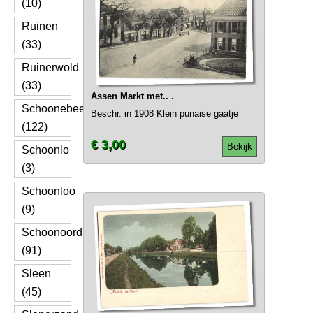
(10)
Ruinen
(33)
Ruinerwold
(33)
Assen Markt met.. .
Schoonebeek
Beschr. in 1908 Klein punaise gaatje
(122)
€ 3,00
Bekijk
Schoonlo
(3)
Schoonloo
(9)
Schoonoord
(91)
Sleen
(45)