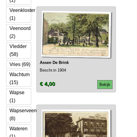
(1)
Veenkloster
(1)
Veenoord
(2)
Vledder
(58)
Assen De Brink
Vries (69)
Beschr.in 1904
Wachtum
(15)
€ 4,00
Bekijk
Wapse
(1)
Wapserveen
(8)
Wateren
(1)